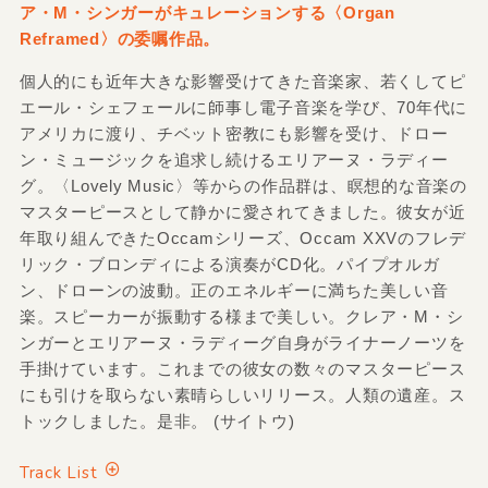
ア・M・シンガーがキュレーションする〈Organ
Reframed〉の委嘱作品。
個人的にも近年大きな影響受けてきた音楽家、若くしてピ
エール・シェフェールに師事し電子音楽を学び、70年代に
アメリカに渡り、チベット密教にも影響を受け、ドロー
ン・ミュージックを追求し続けるエリアーヌ・ラディー
グ。〈Lovely Music〉等からの作品群は、瞑想的な音楽の
マスターピースとして静かに愛されてきました。彼女が近
年取り組んできたOccamシリーズ、Occam XXVのフレデ
リック・ブロンディによる演奏がCD化。パイプオルガ
ン、ドローンの波動。正のエネルギーに満ちた美しい音
楽。スピーカーが振動する様まで美しい。クレア・M・シ
ンガーとエリアーヌ・ラディーグ自身がライナーノーツを
手掛けています。これまでの彼女の数々のマスターピース
にも引けを取らない素晴らしいリリース。人類の遺産。ス
トックしました。是非。 (サイトウ)
Track List