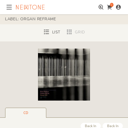
0
LABEL: ORGAN REFRAME
LIST
GRID
CD
Back In
Back In