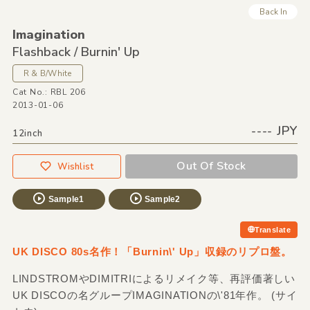
Back In
Imagination
Flashback /
Burnin' Up
R & B/White
Cat No.: RBL 206
2013-01-06
---- JPY
12inch
Out Of Stock
Wishlist
Sample1
Sample2
Translate
UK DISCO 80s名作！「Burnin\' Up」収録のリプロ盤。
LINDSTROMやDIMITRIによるリメイク等、再評価著しい
UK DISCOの名グループIMAGINATIONの\'81年作。 (サイ