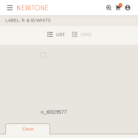
0
LABEL: R & B/WHITE
LIST
GRID
n_t0029577
12inch