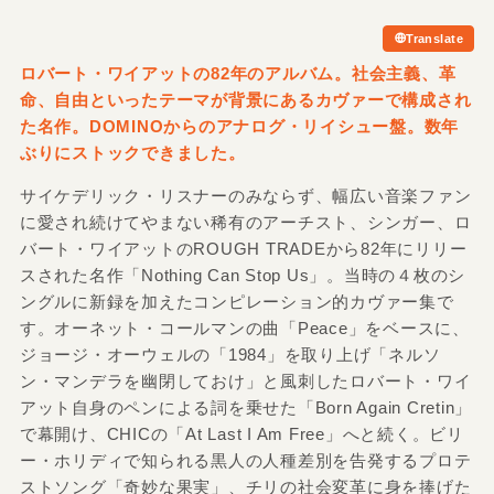
Translate
ロバート・ワイアットの82年のアルバム。社会主義、革
命、自由といったテーマが背景にあるカヴァーで構成され
た名作。DOMINOからのアナログ・リイシュー盤。数年
ぶりにストックできました。
サイケデリック・リスナーのみならず、幅広い音楽ファン
に愛され続けてやまない稀有のアーチスト、シンガー、ロ
バート・ワイアットのROUGH TRADEから82年にリリー
スされた名作「Nothing Can Stop Us」。当時の４枚のシ
ングルに新録を加えたコンピレーション的カヴァー集で
す。オーネット・コールマンの曲「Peace」をベースに、
ジョージ・オーウェルの「1984」を取り上げ「ネルソ
ン・マンデラを幽閉しておけ」と風刺したロバート・ワイ
アット自身のペンによる詞を乗せた「Born Again Cretin」
で幕開け、CHICの「At Last I Am Free」へと続く。ビリ
ー・ホリディで知られる黒人の人種差別を告発するプロテ
ストソング「奇妙な果実」、チリの社会変革に身を捧げた