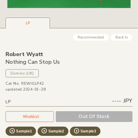
LP
Recommended
Back In
Robert Wyatt
Nothing Can Stop Us
Domino
(UK)
Cat No: REWIGLP42
updated:2024-01-28
---- JPY
LP
Out Of Stock
Wishlist
Sample1
Sample2
Sample3