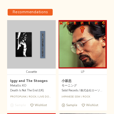
Recommendations
Cassette
LP
Iggy and The Stooges
小坂忠
Metallic KO
モーニング
Death Is Not The End (UK)
Solid Records / 株式会社ローソンエンタテインメント
PROTOPUNK
/
ROCK
/
LIVE DOCUMENT
JAPANESE SSW
/
ROCK
Sample
Wishlist
Sample
Wishlist