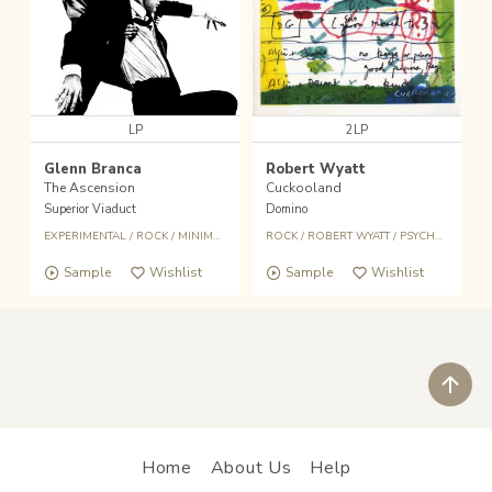
LP
2LP
Glenn Branca
Robert Wyatt
The Ascension
Cuckooland
Superior Viaduct
Domino
EXPERIMENTAL
/
ROCK
/
MINIMAL
ROCK
/
ROBERT WYATT
/
PSYCHEDELIC
/
B
Sample
Wishlist
Sample
Wishlist
ペ
Home
About Us
Help