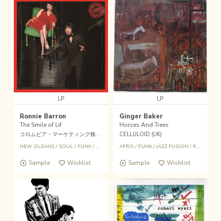
LP
LP
Ronnie Barron
Ginger Baker
The Smile of Lif
Horses And Trees
コロムビア・マーケティング株式会社 (JPN)
CELLULOID (UK)
NEW OLEANS
/
SOUL
/
FUNK
/
ROCK
AFRO
/
FUNK
/
JAZZ FUSION
/
ROCK
Sample
Wishlist
Sample
Wishlist