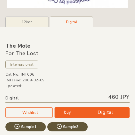
12inch
Digital
The Mole
For The Lost
Internasjonal
Cat No: INT006
Release: 2009-02-09
updated:
460 JPY
Digital
Digital
buy
Wishlist
Sample1
Sample2