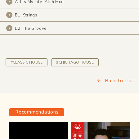
A. It's My Life (Aluh Mix)
B1. Strings
B2. The Groove
#CLASSIC HOUSE
#CHICHAGO HOUSE
Back to List
Recommendations