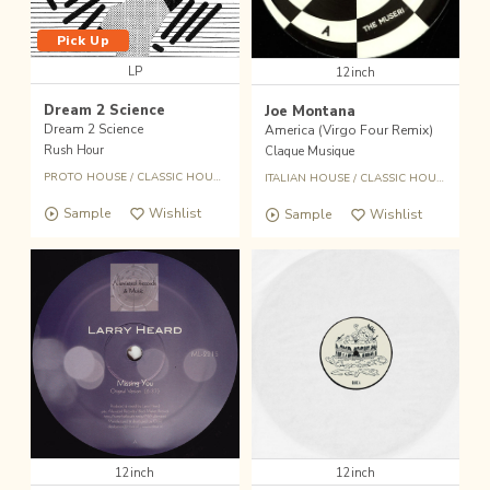
Pick Up
LP
12inch
Dream 2 Science
Joe Montana
Dream 2 Science
America (Virgo Four Remix)
Rush Hour
Claque Musique
PROTO HOUSE
/
CLASSIC HOUSE
ITALIAN HOUSE
/
CLASSIC HOUSE
Sample
Wishlist
Sample
Wishlist
12inch
12inch