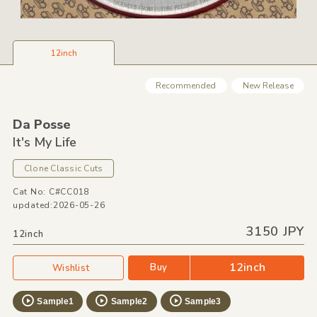
12inch
Recommended
New Release
Da Posse
It's My Life
Clone Classic Cuts
Cat No: C#CC018
updated:2026-05-26
3150 JPY
12inch
12inch
Buy
Wishlist
Sample1
Sample2
Sample3