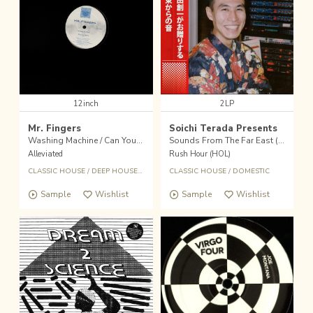
12inch
2LP
Mr. Fingers
Soichi Terada Presents
Washing Machine / Can You Feel It/Beyond The Clouds
Sounds From The Far East (2025 Edition)
Alleviated
Rush Hour (HOL)
CLASSIC HOUSE
/
DEEP HOUSE
/
LARRY HEARD
CLASSIC HOUSE
/
DOMESTIC
Sample
Wishlist
Sample
Wishlist