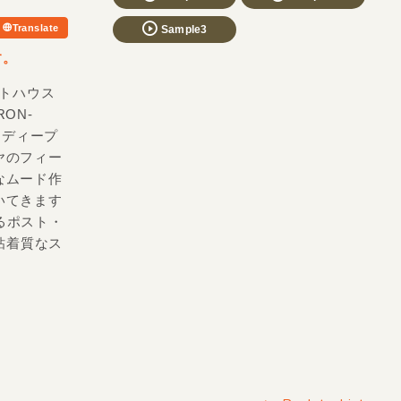
Translate
Sample3
す。
イトハウス
ON-
かなディープ
ヤのフィー
なムード作
いてきます
くるポスト・
な粘着質なス