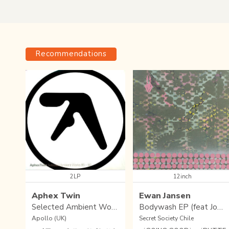
Recommendations
2LP
12inch
Aphex Twin
Ewan Jansen
Selected Ambient Works 85-92’
Bodywash EP (feat John Dimas mix)
Apollo (UK)
Secret Society Chile