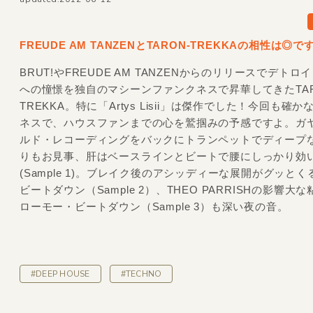
FREUDE AM TANZENとTARON-TREKKAの相性は◎で
BRUT!やFREUDE AM TANZENからのリリースでデトロ
への憧憬を独自のマシーンファンクネスで昇華してきたTAR
TREKKA。特に「Artys Lisii」は傑作でした！今回も確
ネスで、ハウスファンまでの心を鷲掴みの予感ですよ。ガ
ルド・レコーディングをバックにトランペットでディープ
りもお見事、肝はベースラインとビートで腰にしっかり効
(Sample 1)。ブレイク後のアシッディーな展開がグッと
ビートダウン（Sample 2）、THEO PARRISHの影響大
ローモー・ビートダウン（Sample 3）も深い夜の音。
#DEEP HOUSE
#TECHNO