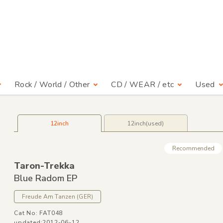
Rock / World / Other
CD / WEAR / etc
Used
12inch
12inch(used)
Recommended
Taron-Trekka
Blue Radom EP
Freude Am Tanzen
(GER)
Cat No: FAT048
updated:2012-06-12