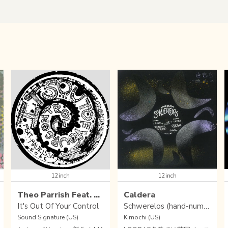
12inch
12inch
Theo Parrish Feat. Maurissa Rose
Caldera
It's Out Of Your Control
Schwerelos (hand-numbered 12" in die-cut sleeve limited to 200 copies)
Sound Signature (US)
Kimochi (US)