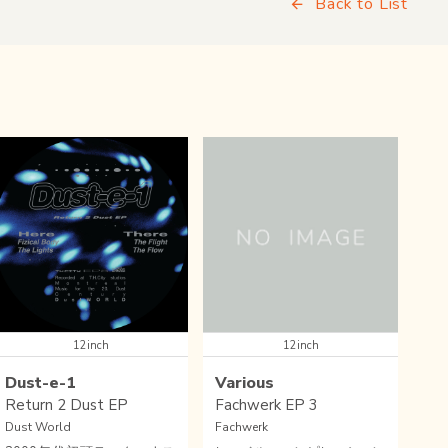
Back to List
12inch
12inch
Dust-e-1
Various
Return 2 Dust EP
Fachwerk EP 3
Dust World
Fachwerk