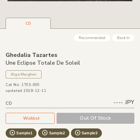
CD
Recommended
Back In
Ghedalia Tazartes
Une Eclipse Totale De Soleil
Alga Marghen
Cat No: 1TES.005
updated:2018-12-11
---- JPY
CD
Out Of Stock
Wishlist
Sample1
Sample2
Sample3