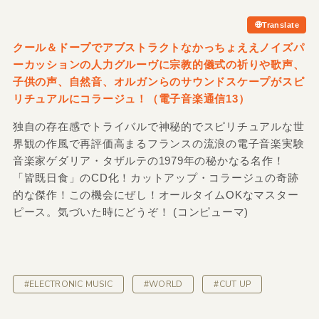
Translate
クール＆ドープでアブストラクトなかっちょええノイズパ
ーカッションの人力グルーヴに宗教的儀式の祈りや歌声、
子供の声、自然音、オルガンらのサウンドスケープがスピ
リチュアルにコラージュ！（電子音楽通信13）
独自の存在感でトライバルで神秘的でスピリチュアルな世
界観の作風で再評価高まるフランスの流浪の電子音楽実験
音楽家ゲダリア・タザルテの1979年の秘かなる名作！
「皆既日食」のCD化！カットアップ・コラージュの奇跡
的な傑作！この機会にぜし！オールタイムOKなマスター
ピース。気づいた時にどうぞ！ (コンピューマ)
#ELECTRONIC MUSIC
#WORLD
#CUT UP