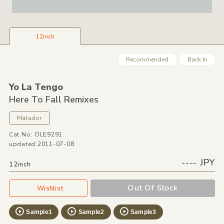
12inch
Recommended
Back In
Yo La Tengo
Here To Fall Remixes
Matador
Cat No: OLE9291
updated:2011-07-08
---- JPY
12inch
Out Of Stock
Wishlist
Sample1
Sample2
Sample3