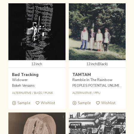
12inch
12inch(Black)
Bad Tracking
TAMTAM
Widower
Ramble In The Rainbow
Bokeh Versions
PEOPLES POTENTIAL UNLIMITED (US)
ALTERNATIVE
/
BASS
/
PUNK
ALTERNATIVE
/
PPU
Sample
Wishlist
Sample
Wishlist