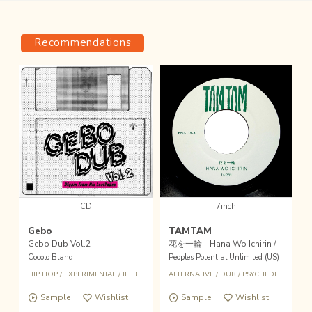
Recommendations
CD
7inch
Gebo
TAMTAM
Gebo Dub Vol​.​2
花を一輪 - Hana Wo Ichirin / Magic Hour Dub
Cocolo Bland
Peoples Potential Unlimited (US)
HIP HOP
/
EXPERIMENTAL
/
ILLBIENT
ALTERNATIVE
/
DUB
/
PSYCHEDELIC
/
PPU
Sample
Wishlist
Sample
Wishlist