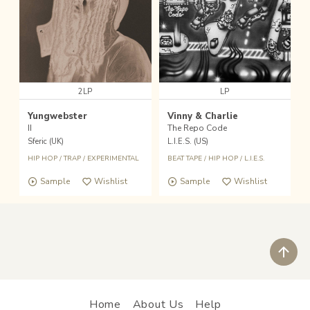
2LP
LP
Yungwebster
Vinny & Charlie
II
The Repo Code
Sferic (UK)
L.I.E.S. (US)
HIP HOP
/
TRAP
/
EXPERIMENTAL
BEAT TAPE
/
HIP HOP
/
L.I.E.S.
Sample
Wishlist
Sample
Wishlist
ペ
Home
About Us
Help