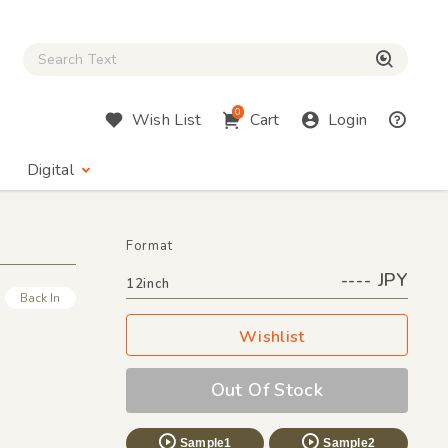
Close Search box
検索
0
Wish List
Cart
Login
Digital
Format
---- JPY
12inch
Back In
Wishlist
Out Of Stock
Sample1
Sample2