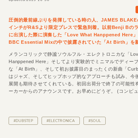
圧倒的最前線ぶりを発揮している時の人、JAMES BLAKE
インチがR&
Sより限定プレスで緊急到着。以前Benji Bの
に出演した際に演奏した「Love What Hanppened Her
BBC Essential Mixの中で披露されていた「At Birth」
メランコリックで静謐ソウルフル・エレクトロニカな「Love 
Hanppened Here」そしてより実験的でミニマルでディー
な「At Birth」、そして初お披露目のまったくの新曲「Curb
はジャズ、そしてヒップホップ的なアプローチも試み、今
展開も期待させてくれている。初回出荷分で終了の可能性
ーカーからのアナウンスです。お早めにどうぞ。 (コンピュ
#DUBSTEP
#ELECTRONICA
#SOUL