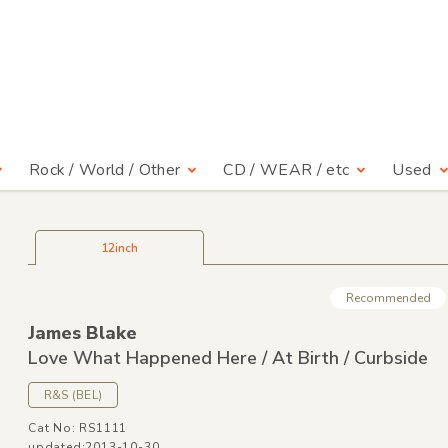
Rock / World / Other
CD / WEAR / etc
Used
12inch
Recommended
James Blake
Love What Happened Here /
At Birth /
Curbside
R&
S
(BEL)
Cat No: RS1111
updated:2013-10-30