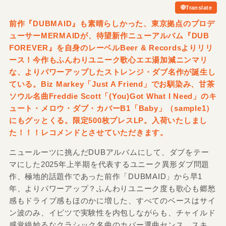
Translate
前作『DUBMAID』も素晴らしかった、東京拠点のプロデ
ューサーMERMAIDが、待望新作ニューアルバム『DUB
FOREVER』を自身のレーベルBeer & Recordsよりリリ
ース！今作もふんわりユニーク歌心エエ湯加減ニンマリ
な、よりパワーアップしたストレンジ・ダブ名作が誕生し
ている。Biz Markey「Just A Friend」でお馴染み、甘茶
ソウル名曲Freddie Scott「(You)Got What I Need」のキ
ュート・メロウ・ダブ・カバーB1「Baby」（sample1）
にもグッとくる。限定500枚プレスLP。入荷いたしまし
た！！！レコメンドとさせていただきます。
ニュールーツに挑んだDUBアルバムにして、ダブをテー
マにした2025年上半期を代表するユニーク異形ダブ問題
作、極地的話題作であった前作「DUBMAID」から早1
年、よりパワーアップ？ふんわりユニーク度も歌心も郷愁
感もドライブ感もほのかに増した、すべてのベースはサイ
ン波のみ、イビツで実験性を内包しながらも、チャイルド
感覚絶妙るなクラシック名曲のカバー選曲センス、スキ