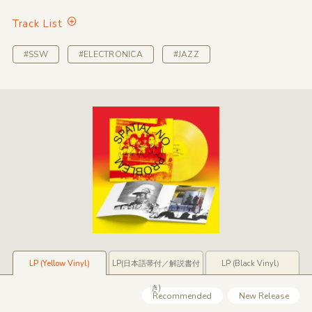
Track List
#SSW
#ELECTRONICA
#JAZZ
LP (Yellow Vinyl)
LP(日本語帯付／解説書付
LP (Black Vinyl）
き)
Recommended
New Release