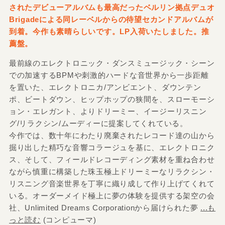
されたデビューアルバムも最高だったベルリン拠点デュオ
Brigadeによる同レーベルからの待望セカンドアルバムが
到着。今作も素晴らしいです。LP入荷いたしました。推
薦盤。
最前線のエレクトロニック・ダンスミュージック・シーン
での加速するBPMや刺激的ハードな音世界から一歩距離
を置いた、エレクトロニカ/アンビエント、ダウンテン
ポ、ビートダウン、ヒップホップの狭間を、スローモーシ
ョン・エレガント、よりドリーミー、イージーリスニン
グ/リラクシン/ムーディーに提案してくれている。
今作では、数十年にわたり廃棄されたレコード達の山から
掘り出した精巧な音響コラージュを基に、エレクトロニク
ス、そして、フィールドレコーディング素材を重ね合わせ
ながら慎重に構築した珠玉極上ドリーミーなリラクシン・
リスニング音楽世界を丁寧に織り成して作り上げてくれて
いる。オーダーメイド極上に夢の体験を提供する架空の会
社、Unlimited Dreams Corporationから届けられた夢
...も
っと読む
(コンピューマ)