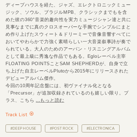
ディープハウスを経た、ジャズ、エレクトロニックミュー
ジック、ソウル、ブラジルMPB、クラシックまでもを含
めた彼の360°音楽的趣向性を実力ミュージシャン達と共に
見事なまでに真のクロスオーバーな手腕でシンプルにまと
め作り上げたスウィート＆ドリーミーで音像音響すべてに
おいてやわらかで力強く素晴らしい一大音楽叙事詩が奏で
られている。大人のためのアーバン・リスニングアルバム
として最上級に秀逸な作品でもある。Egloレーベル主宰
FLOATING POINTSことSAM SHEPHERDが、自身で立
ち上げた自主レーベルPlutoから2015年にリリースされた
デビューアルバム傑作。
今回の10周年記念盤には、初ヴァイナル化となる
「Precursor」が追加収録されているのも嬉しい限り。プ
ラス、こちら
...もっと読む
Track List
#DEEP HOUSE
#POST ROCK
#ELECTRONICA