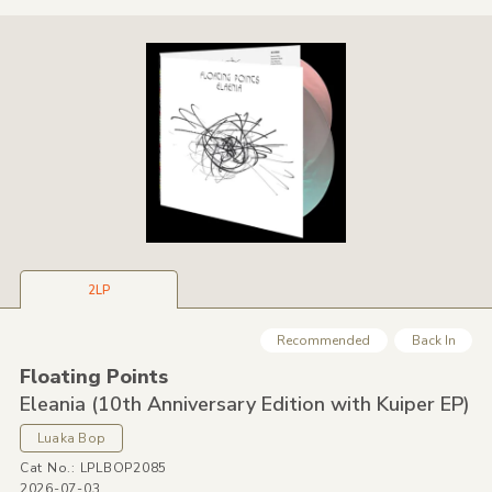
2LP
Recommended
Back In
Floating Points
Eleania
(10th Anniversary Edition with Kuiper EP)
Luaka Bop
Cat No.: LPLBOP2085
2026-07-03