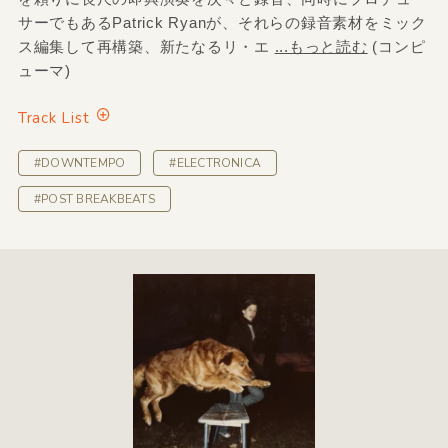
サーでもあるPatrick Ryanが、それらの録音素材をミック
ス編集して再構築、新たなるリ・エ
...もっと読む
(コンピ
ューマ)
Track List
#DOWNTEMPO
#ELECTRONICA
#POST BREAKBEATS