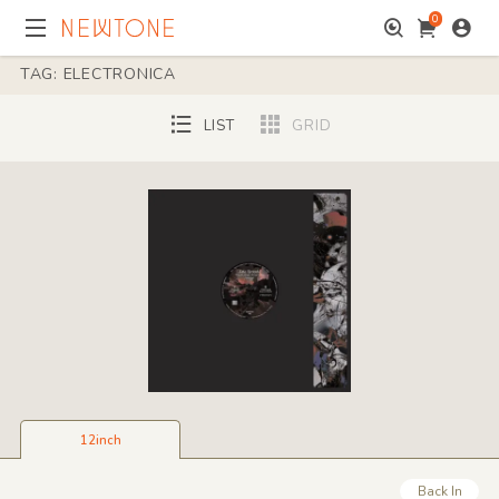
0
TAG: ELECTRONICA
LIST
GRID
12inch
Back In