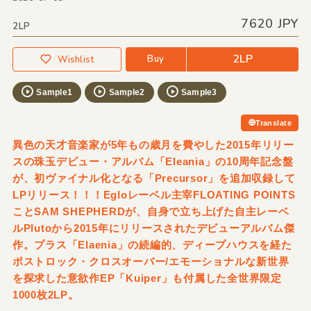
7620 JPY
2LP
2LP
Buy
Wishlist
Sample1
Sample2
Sample3
Translate
異色の天才音楽家が5年もの歳月を費やした2015年リリー
スの珠玉デビュー・アルバム「Eleania」の10周年記念盤
が、初ヴァイナル化となる「Precursor」を追加収録して
LPリリース！！！Egloレーベル主宰FLOATING POINTS
ことSAM SHEPHERDが、自身で立ち上げた自主レーベ
ルPlutoから2015年にリリースされたデビューアルバム傑
作。プラス「Elaenia」の続編的、ディープハウスを経た
ポストロック・クロスオーバー/エモーショナルな新世界
を探求した意欲作EP「Kuiper」も付属した全世界限定
1000枚2LP。