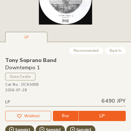
LP
Recommended
Back In
Tony Soprano Band
Downtempo 1
Dune Castle
Cat No.: DCAS008
2026-07-28
6490 JPY
LP
LP
Buy
Wishlist
Sample1
Sample2
Sample3