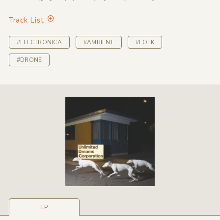
Track List
#ELECTRONICA
#AMBIENT
#FOLK
#DRONE
LP