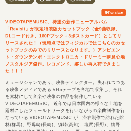
Translate
VIDEOTAPEMUSIC、待望の新作ニューアルバム
「Revisit」が限定特装版カセットブック（全9曲収録、
DLコード付き、160Pブック＋3ポストカード）としてリ
リースされた！（現時点ではフィジカルではこちらのカセ
ットブックのみでのリリースとなります。）アンビエン
ト・ダウンテンポ・エレクトロニカ・ドリーミー夢見心地
ノスタルジア傑作。レコメンド。嬉しい再入荷できまし
た！！！
ミュージシャンであり、映像ディレクター。失われつつあ
る映像メディアである VHSテープを各地で収集し、それ
を素材にして音楽や映像の作品を制作している
VIDEOTAPEMUSIC。 近年では日本国内の様々な土地を
題材にしたフィールドワークを行いながらの楽曲制作を行
なっている VIDEOTAPEMUSIC が、滞在制作で訪れた館
林(群馬)、野母崎(長崎)、須崎(高知)、塩尻(長野)、嬉野