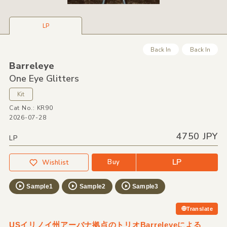
LP
Back In
Back In
Barreleye
One Eye Glitters
Kit
Cat No.: KR90
2026-07-28
4750 JPY
LP
LP
Buy
Wishlist
Sample1
Sample2
Sample3
Translate
USイリノイ州アーバナ拠点のトリオBarreleyeによる