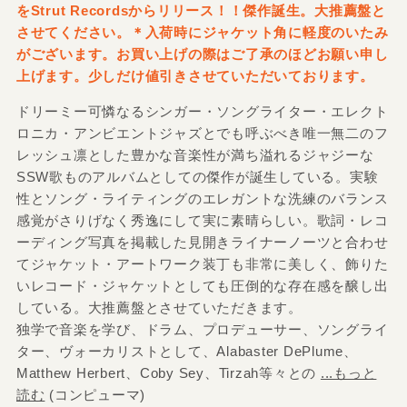
をStrut Recordsからリリース！！傑作誕生。大推薦盤と
させてください。＊入荷時にジャケット角に軽度のいたみ
がございます。お買い上げの際はご了承のほどお願い申し
上げます。少しだけ値引きさせていただいております。
ドリーミー可憐なるシンガー・ソングライター・エレクト
ロニカ・アンビエントジャズとでも呼ぶべき唯一無二のフ
レッシュ凛とした豊かな音楽性が満ち溢れるジャジーな
SSW歌ものアルバムとしての傑作が誕生している。実験
性とソング・ライティングのエレガントな洗練のバランス
感覚がさりげなく秀逸にして実に素晴らしい。歌詞・レコ
ーディング写真を掲載した見開きライナーノーツと合わせ
てジャケット・アートワーク装丁も非常に美しく、飾りた
いレコード・ジャケットとしても圧倒的な存在感を醸し出
している。大推薦盤とさせていただきます。
独学で音楽を学び、ドラム、プロデューサー、ソングライ
ター、ヴォーカリストとして、Alabaster DePlume、
Matthew Herbert、Coby Sey、Tirzah等々との
...もっと
読む
(コンピューマ)