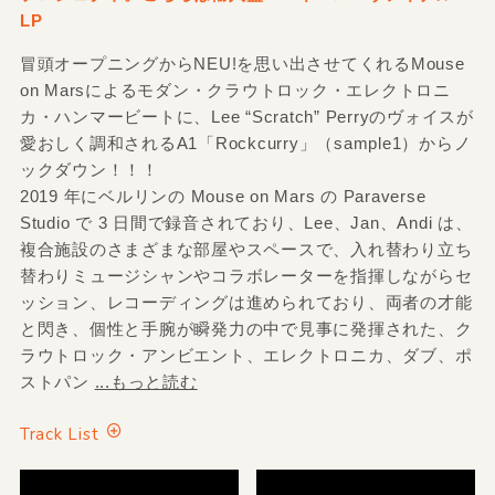
LP
冒頭オープニングからNEU!を思い出させてくれるMouse
on Marsによるモダン・クラウトロック・エレクトロニ
カ・ハンマービートに、Lee “Scratch” Perryのヴォイスが
愛おしく調和されるA1「Rockcurry」（sample1）からノ
ックダウン！！！
2019 年にベルリンの Mouse on Mars の Paraverse
Studio で 3 日間で録音されており、Lee、Jan、Andi は、
複合施設のさまざまな部屋やスペースで、入れ替わり立ち
替わりミュージシャンやコラボレーターを指揮しながらセ
ッション、レコーディングは進められており、両者の才能
と閃き、個性と手腕が瞬発力の中で見事に発揮された、ク
ラウトロック・アンビエント、エレクトロニカ、ダブ、ポ
ストパン
...もっと読む
Track List