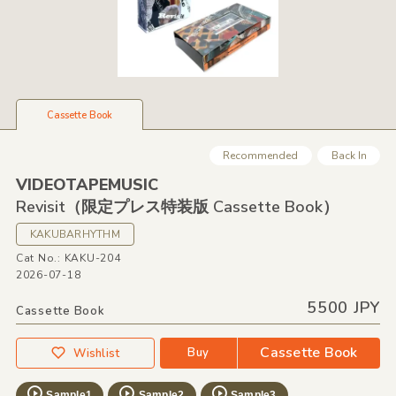
Cassette Book
Recommended
Back In
VIDEOTAPEMUSIC
Revisit（限定プレス特装版 Cassette Book）
KAKUBARHYTHM
Cat No.: KAKU-204
2026-07-18
5500 JPY
Cassette Book
Cassette Book
Buy
Wishlist
Sample1
Sample2
Sample3