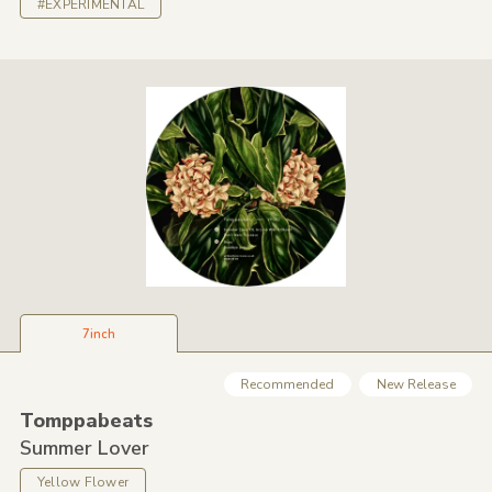
#EXPERIMENTAL
7inch
Recommended
New Release
Tomppabeats
Summer Lover
Yellow Flower