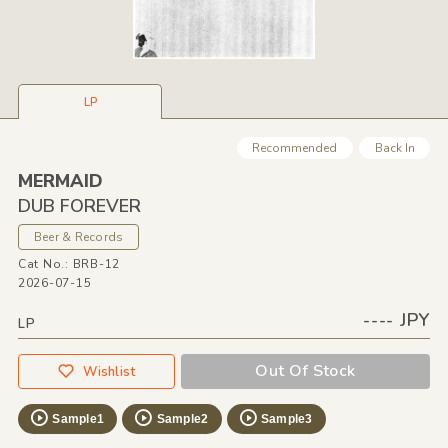
LP
Recommended
Back In
MERMAID
DUB FOREVER
Beer & Records
Cat No.: BRB-12
2026-07-15
---- JPY
LP
Out Of Stock
Wishlist
Sample1
Sample2
Sample3