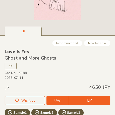
LP
Recommended
New Release
Love Is Yes
Ghost and More Ghosts
Kit
Cat No.: KR88
2026-07-11
4650 JPY
LP
LP
Buy
Wishlist
Sample1
Sample2
Sample3