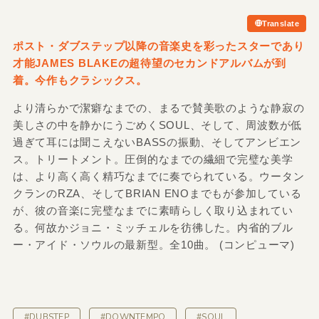
Translate
ポスト・ダブステップ以降の音楽史を彩ったスターであり
才能JAMES BLAKEの超待望のセカンドアルバムが到
着。今作もクラシックス。
より清らかで潔癖なまでの、まるで賛美歌のような静寂の
美しさの中を静かにうごめくSOUL、そして、周波数が低
過ぎて耳には聞こえないBASSの振動、そしてアンビエン
ス。トリートメント。圧倒的なまでの繊細で完璧な美学
は、より高く高く精巧なまでに奏でられている。ウータン
クランのRZA、そしてBRIAN ENOまでもが参加している
が、彼の音楽に完璧なまでに素晴らしく取り込まれてい
る。何故かジョニ・ミッチェルを彷彿した。内省的ブル
ー・アイド・ソウルの最新型。全10曲。 (コンピューマ)
#DUBSTEP
#DOWNTEMPO
#SOUL