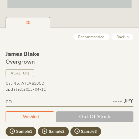
CD
Recommended
Back In
James Blake
Overgrown
Atlas
(UK)
Cat No: ATLAS10CD
updated:2013-04-11
---- JPY
CD
Out Of Stock
Wishlist
Sample1
Sample2
Sample3