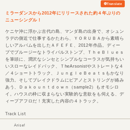
Translate
ミラーダンスから2012年にリリースされた約４年ぶりの
ニューシングル！
ケニヤ沖に浮かぶ古代の島、マンダ島の出身で、オシュン
ラデの側近で仕事するかたわら、ＹＯＲＵＢＡから素晴ら
しいアルバムを出したＡＦＥＦＥ、2012年作品。ディー
プでブルージーなトライバルストンプ、ＴｈｅＢｌｕｅｓ
を筆頭に、潤沢なシンセとシンプルなコーラスが気持ちい
いスローなレイドバック、ＴheArsonistやストレートな４
／４ショートトラック、ＪｕｎｇｌｅＢｅａｔｓもかなり
強力。そしてブレイクドラムにピアノとストリングが絡み
あう、Ｄａｋｏｕｎｔｄｏｗｎ（sample2）もオモシロ
イ。ハウスの枠に収まらない実験的な意欲をも伺える、デ
ィープアフロだ！充実した内容の４トラック。
Track List
Arise!