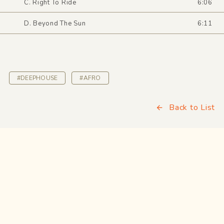
C. Right To Ride
6:06
D. Beyond The Sun
6:11
#DEEPHOUSE
#AFRO
Back to List