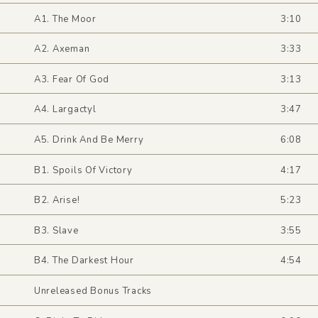
A1. The Moor
3:10
A2. Axeman
3:33
A3. Fear Of God
3:13
A4. Largactyl
3:47
A5. Drink And Be Merry
6:08
B1. Spoils Of Victory
4:17
B2. Arise!
5:23
B3. Slave
3:55
B4. The Darkest Hour
4:54
Unreleased Bonus Tracks