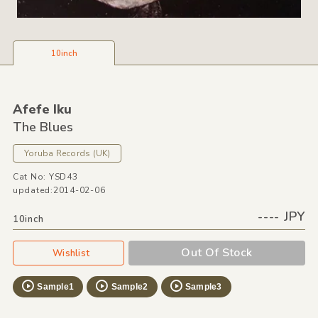
10inch
Afefe Iku
The Blues
Yoruba Records
(UK)
Cat No: YSD43
updated:2014-02-06
---- JPY
10inch
Out Of Stock
Wishlist
Sample1
Sample2
Sample3