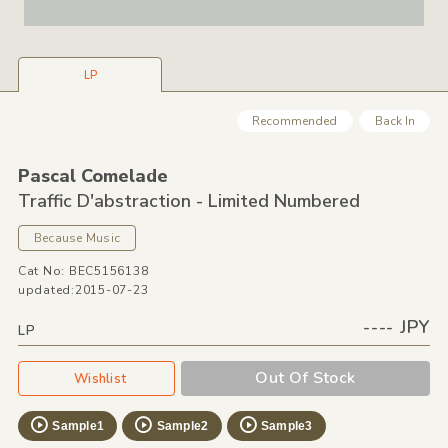
LP
Recommended
Back In
Pascal Comelade
Traffic D'abstraction - Limited Numbered
Because Music
Cat No: BEC5156138
updated:2015-07-23
---- JPY
LP
Out Of Stock
Wishlist
Sample1
Sample2
Sample3