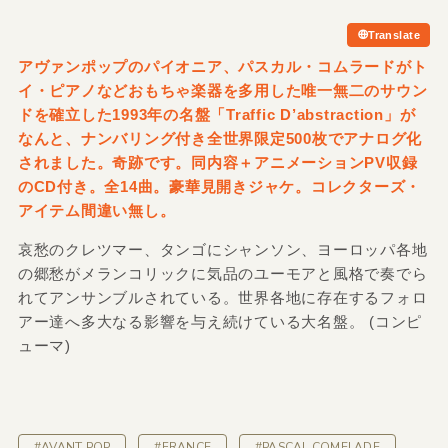
Translate
アヴァンポップのパイオニア、パスカル・コムラードがト
イ・ピアノなどおもちゃ楽器を多用した唯一無二のサウン
ドを確立した1993年の名盤「Traffic D’abstraction」が
なんと、ナンバリング付き全世界限定500枚でアナログ化
されました。奇跡です。同内容＋アニメーションPV収録
のCD付き。全14曲。豪華見開きジャケ。コレクターズ・
アイテム間違い無し。
哀愁のクレツマー、タンゴにシャンソン、ヨーロッパ各地
の郷愁がメランコリックに気品のユーモアと風格で奏でら
れてアンサンブルされている。世界各地に存在するフォロ
アー達へ多大なる影響を与え続けている大名盤。 (コンピ
ューマ)
#AVANT POP
#FRANCE
#PASCAL COMELADE