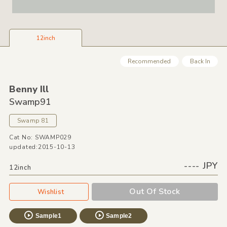
12inch
Recommended
Back In
Benny Ill
Swamp91
Swamp 81
Cat No: SWAMP029
updated:2015-10-13
---- JPY
12inch
Out Of Stock
Wishlist
Sample1
Sample2