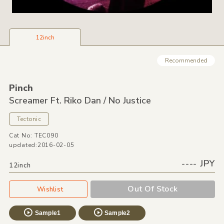
12inch
Recommended
Pinch
Screamer Ft. Riko Dan /
No Justice
Tectonic
Cat No: TEC090
updated:2016-02-05
---- JPY
12inch
Out Of Stock
Wishlist
Sample1
Sample2