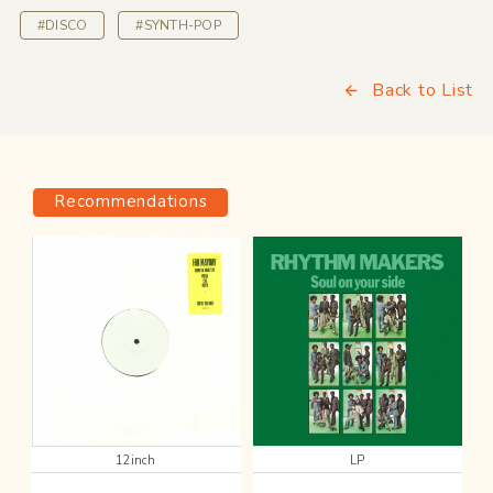
#DISCO
#SYNTH-POP
Back to List
Recommendations
12inch
LP