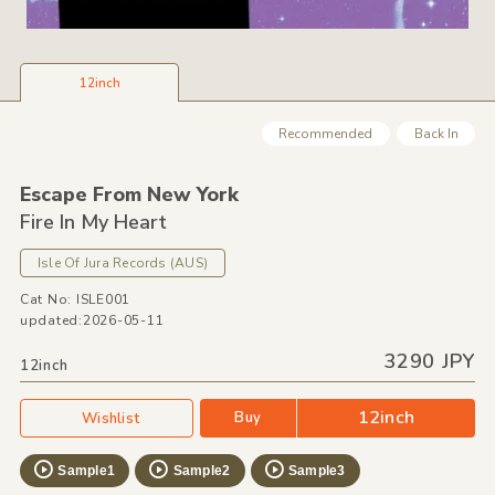
12inch
Recommended
Back In
Escape From New York
Fire In My Heart
Isle Of Jura Records
(AUS)
Cat No: ISLE001
updated:2026-05-11
3290 JPY
12inch
12inch
Buy
Wishlist
Sample1
Sample2
Sample3