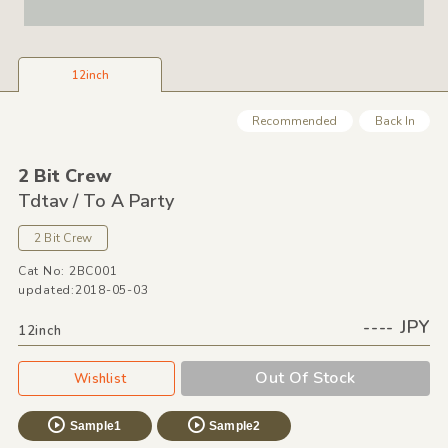
12inch
Recommended
Back In
2 Bit Crew
Tdtav /
To A Party
2 Bit Crew
Cat No: 2BC001
updated:2018-05-03
---- JPY
12inch
Out Of Stock
Wishlist
Sample1
Sample2