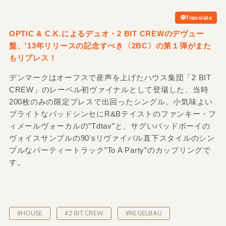
Translate
OPTIC &
C.K.によるデュオ・2 BIT CREWのデヴュー
盤、'13年リリースの記念すべき〈2BC〉の第１弾がまた
もリプレス！
デンマークはオーフスで産声を上げたハウス集団「2 BIT
CREW」のレーベル初ヴァイナルとして登場した、当時
200枚のみの限定プレスで出回ったシングル。小気味よい
ブライトなパッドシンセにR&Bテイストのファンキー・フ
ィメールヴォーカルの”Tdtav”と、サグいバッドボーイの
ヴォイスサンプルの90'sリヴァイバル直下スタイルのシン
プルなパーティートラック”To A Party”のカップリングで
す。
#HOUSE
#2 BIT CREW
#REGELBAU