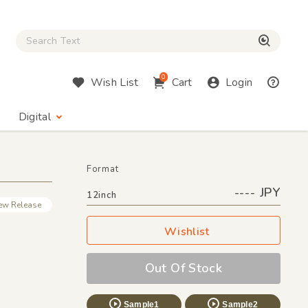
Close Search box
検索
0
Wish List
Cart
Login
Digital
Format
---- JPY
12inch
ew Release
Wishlist
Out Of Stock
Sample1
Sample2