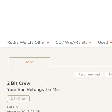
Rock / World / Other
CD / WEAR / etc
Used
12inch
Recommended
N
2 Bit Crew
Your Sun Belongs To Me
2 Bit Crew
Cat No:
updated:2017-06-25