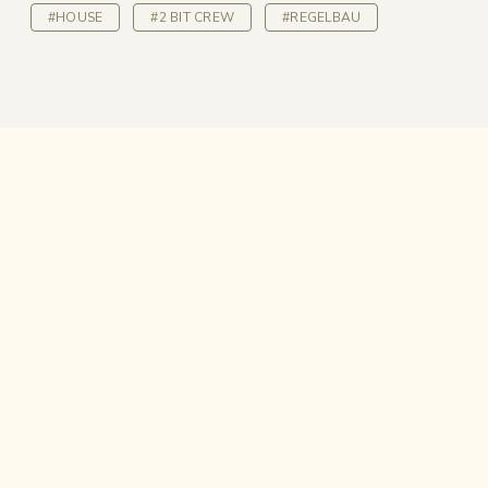
#HOUSE
#2 BIT CREW
#REGELBAU