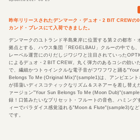
昨年リリースされたデンマーク・デュオ・2 BIT CREWの0
カンド・プレスにて入荷できました。
デンマークのユトランド半島東岸に位置する第２の都市・
拠点とする、ハウス集団「REGELBAU」クルーの中でも
レーベル運営にのりだしジワジワと注目されていったOPTIC &
によるデュオ・2 BIT CREW。丸く弾力のあるコシの効い
で、繊細かつトゥインクルな電子音がフワフワと踊る”Your 
Belongs To Me (Original Mix)”(sample1)は、アンビ
が揺蕩いディスコティックなリズム＆スネアーを差し替え
ァージョン”Your Sun Belongs To Me (Moon Dub)”(sampl
録！口笛みたいなプリセット・フルートの音色、ハミング
ィーでパラダイス感覚溢れる”Moon & Flute”(sample3)
です。