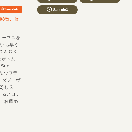
Translate
Sample3
08番、セ
オーフスを
、いち早く
 C.K.
たボトム
Sun
エントなウワ音
たダブ・ヴ
e2)も収
するメロデ
など、お薦め