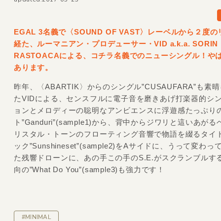
EGAL 3名義で〈SOUND OF VAST〉レーベルから２度
経た、ルーマニアン・プロデューサー・VID a.k.a. SORIN
RASTOACAによる、コチラ名義でのニューシングル！や
あります。
昨年、〈ABARTIK〉からのシングル”CUSAUFARA”も素
たVIDによる、センスフルに電子音を磨きあげ打楽器的シ
ョンとメロディーの聡明なアンビエンスに浮遊感たっぷり
ト”Ganduri”(sample1)から、背中からジワリと這いあが
リスタル・トーンのフローティング音響で物語を綴るタイ
ック”Sunshineset”(sample2)をAサイドに、うって変わ
た残響ドローンに、あの手この手のS.E.がスクランブルす
向の”What Do You”(sample3)も強力です！
#MINIMAL