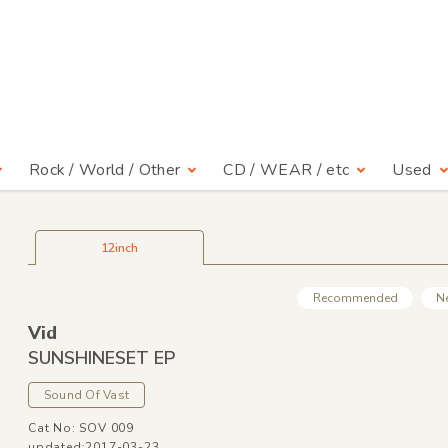
Rock / World / Other
CD / WEAR / etc
Used
12inch
Recommended
N
Vid
SUNSHINESET EP
Sound Of Vast
Cat No: SOV 009
updated:2017-03-23