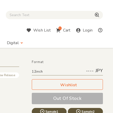
Close Search box
検索
0
Wish List
Cart
Login
Digital
Format
---- JPY
12inch
ew Release
Wishlist
Out Of Stock
Sample1
Sample2