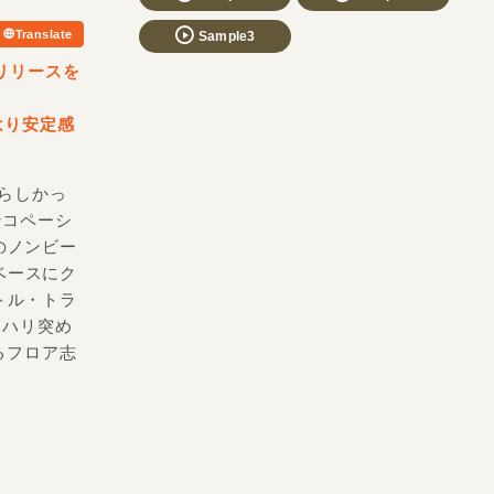
Translate
Sample3
のリリースを
はり安定感
晴らしかっ
ンコペーシ
のノンビー
るベースにク
トル・トラ
ってハリ突め
るフロア志