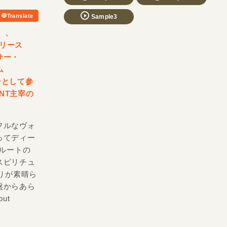
Translate
Sample3
T〉、
リリース
サー・
ム
ーとして参
NT主宰の
フルなヴォ
ってディー
なフルートの
スピリチュ
あたりが素晴ら
盤からあら
ut