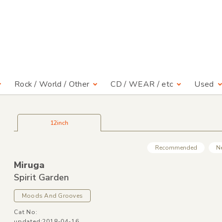
Rock / World / Other
CD / WEAR / etc
Used
12inch
Recommended
N
Miruga
Spirit Garden
Moods And Grooves
Cat No:
updated:2018-04-16