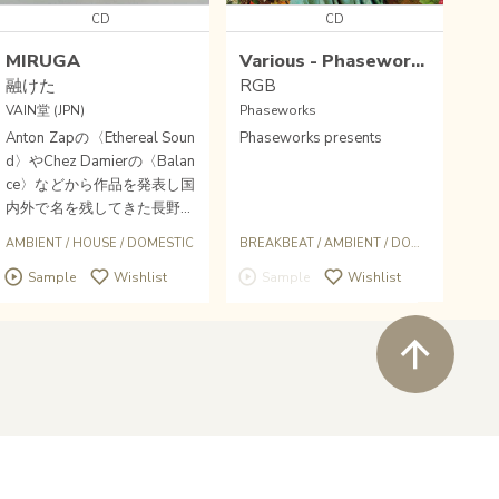
CD
CD
MIRUGA
Various - Phaseworks
融けた
RGB
VAIN堂 (JPN)
Phaseworks
Anton Zapの〈Ethereal Soun
Phaseworks presents
d〉やChez Damierの〈Balan
ce〉などから作品を発表し国
内外で名を残してきた長野出
身の邦人プロデューサーYos
AMBIENT
/
HOUSE
/
DOMESTIC
BREAKBEAT
/
AMBIENT
/
DOMESTIC
hiki TsuchiyaことMIGURAに
Sample
Wishlist
Sample
Wishlist
よる、HANKYOVAIN主宰〈V
ain堂〉謹製の3曲入りCDが
入荷しました。物質と思考世
ペ
界がスペクトラム状に混ざり
合うような、アンビエントが
とけたハウス。ハウスがとけ
たアンビエント。自己の内奥
への切符に。(足立)
Wishlist
close soun
Buy
newtone records 2021
©