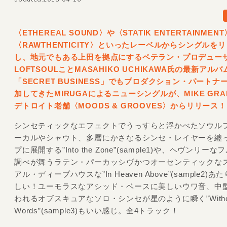
〈ETHEREAL SOUND〉や〈STATIK ENTERTAINMEN
〈RAWTHENTICITY〉といったレーベルからシングルを
し、地元でもある上田を拠点にするベテラン・プロデュー
LOFTSOULことMASAHIKO UCHIKAWA氏の最新アルバ
「SECRET BUSINESS」でもプロダクション・パートナ
加してきたMIRUGAによるニューシングルが、MIKE GRA
デトロイト老舗〈MOODS &
GROOVES〉からリリース！
シンセティックなエフェクトでうっすらと浮かべたソウル
ーカルやシャウト、多層にかさなるシンセ・レイヤーを纏
プに展開する”Into the Zone”(sample1)や、ヘヴンリー
調べが舞うラテン・パーカッシヴかつオーセンティックな
アル・ディープハウスな”In Heaven Above”(sample2)
しい！ユーモラスなアシッド・ベースに美しいウワ音、中
われるオブスキュアなソロ・シンセが星のように瞬く”Witho
Words”(sample3)もいい感じ。全4トラック！