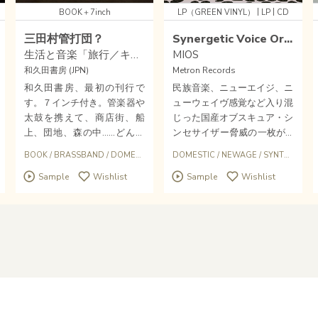
|
|
BOOK＋7inch
LP（GREEN VINYL）
LP
CD
三田村管打団？
Synergetic Voice Orchestra
生活と音楽「旅行／キネンジロー」
MIOS
和久田書房 (JPN)
Metron Records
和久田書房、最初の刊行で
民族音楽、ニューエイジ、ニ
す。７インチ付き。管楽器や
ューウェイヴ感覚など入り混
太鼓を携えて、商店街、船
じった国産オブスキュア・シ
上、団地、森の中……どんな
ンセサイザー脅威の一枚がM
場所にも現れどんな状況でも
ETRON RECORDSから再
BOOK
/
BRASSBAND
/
DOMESTIC
DOMESTIC
/
NEWAGE
/
SYNTHSIZER
演奏する、ライブごとに参加
発！
Sample
Wishlist
Sample
Wishlist
人数も変動するメンバーた
ち。原田郁子（クラムボン）
や二階堂和美など多くのミュ
ージシャンにも愛される、謎
多き大所帯ブラスバンド「三
田村管打団？」。他に類を見
ないその活動から浮かび上が
る、生活に根ざした音楽の魅
力とは。日々の暮らしと音楽
の幸福な関係を紐解き映し出