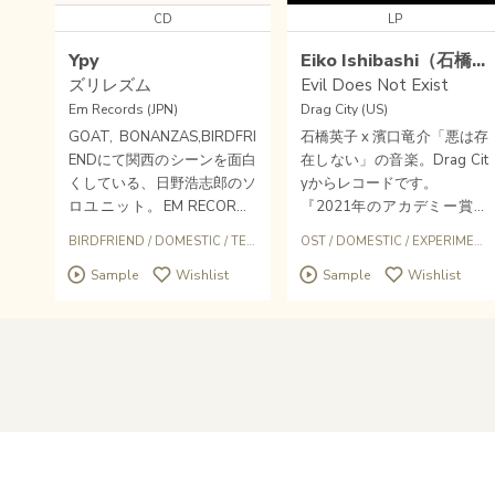
CD
LP
Ypy
Eiko Ishibashi（石橋英子）
ズリレズム
Evil Does Not Exist
Em Records (JPN)
Drag City (US)
GOAT, BONANZAS,BIRDFRI
石橋英子 x 濱口竜介「悪は存
ENDにて関西のシーンを面白
在しない」の音楽。Drag Cit
くしている、日野浩志郎のソ
yからレコードです。
ロユニット。EM RECORDS
『2021年のアカデミー賞受
から満を持してアルバムリリ
賞作『Drive My Car』でのコ
BIRDFRIEND
/
DOMESTIC
/
TECHNO
OST
/
DOMESTIC
/
EXPERIMENTAL
ース！
ラボレーションに続き、石橋
Sample
Wishlist
Sample
Wishlist
英子と 映画監督・濱口竜介
は、映像のための音楽、音の
ための映像という、深いイン
スピレーションに満ちた相乗
的な交流でさらなる飛躍を遂
げた。』
濱口竜介監督の新作映画（B
FIロンドン映画祭最優秀作品
賞、アジア・フィルム・アワ
ード、ヴェネチア映画祭銀獅
Home
About Us
Help
Overseas
Contact