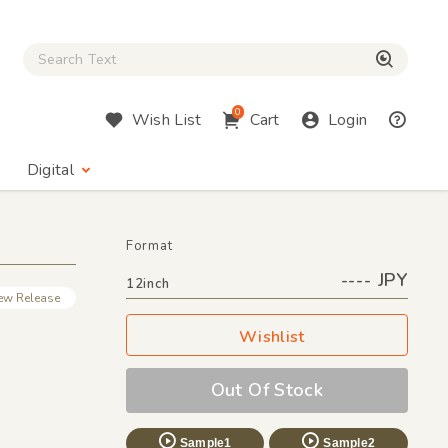
Close Search box
検索
0
Wish List
Cart
Login
Digital
Format
---- JPY
12inch
ew Release
Wishlist
Out Of Stock
Sample1
Sample2