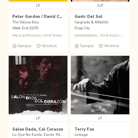
LP
2LP
Peter Gordon / David Cunningham
Gastr Del Sol
The Yellow Box
Upgrade & Afterlife
Week-End (GER)
Drag City
PRE ELECTRONICA
/
POST PUNK
/
AVANT POP
EXPERIMENTAL
/
EXPERIMENTAL
/
POST ROCK
/
INDIE
/
ST
Sample
Wishlist
Sample
Wishlist
LP
LP
Salon Dada, Col Corazon
Terry Fox
Lo Que No Existe, Existe: Registros De Una Saga Post Punk En El Perú (1986​-​1990)
Linkage