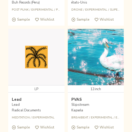
Buh Records (Peru)
états-Unis
POST PUNK
/
EXPERIMENTAL
/
PERU
DRONE
/
EXPERIMENTAL
/
SUPERIOR VIADUCT
Sample
Wishlist
Sample
Wishlist
LP
12inch
Lead
PVAS
Lead
Slipstream
Radical Documents
Kapsela
MEDITATION
/
EXPERIMENTAL
BREAKBEAT
/
EXPERIMENTAL
/
ELECTRONIC MUSIC
Sample
Wishlist
Sample
Wishlist