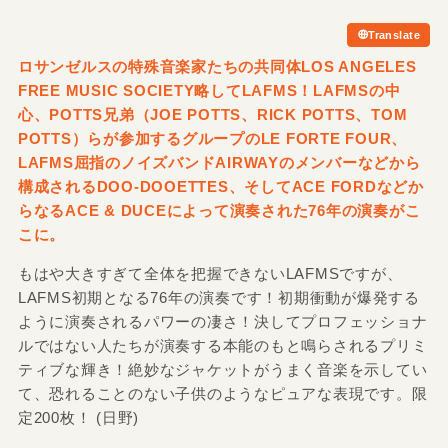
Translate
ロサンゼルスの特殊音楽家たちの共同体LOS ANGELES
FREE MUSIC SOCIETY略してLAFMS！LAFMSの中
心、POTTS兄弟（JOE POTTS、RICK POTTS、TOM
POTTS）らが参加するグループのLE FORTE FOUR、
LAFMS屈指のノイズバンドAIRWAYのメンバーなどから
構成されるDOO-DOOETTES、そしてACE FORDなどか
らなるACE &
DUCEによって演奏された76年の演奏がこ
こに。
もはや大きすぎて全体を把握できないLAFMSですが、
LAFMS初期となる76年の演奏です！初期衝動が爆発する
ように演奏されるパワーの凄さ！決してプロフェッショナ
ルではない人たちが演奏する本能のもと鳴らされるプリミ
ティブな輝き！絶妙なジャケットがうまく音楽を示してい
て、恐れることのない子供のようなピュアな表現です。限
定200枚！ (日野)