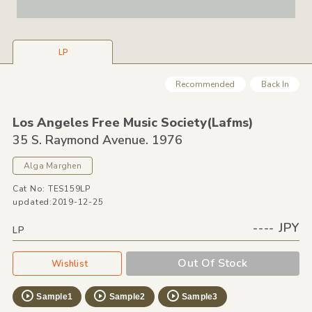
LP
Recommended
Back In
Los Angeles Free Music Society
(Lafms)
35 S. Raymond Avenue. 1976
Alga Marghen
Cat No: TES159LP
updated:2019-12-25
---- JPY
LP
Out Of Stock
Wishlist
Sample1
Sample2
Sample3