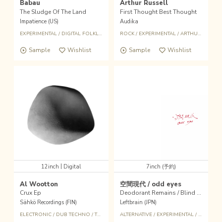
Babau
Arthur Russell
The Sludge Of The Land
First Thought Best Thought
Impatience (US)
Audika
EXPERIMENTAL
/
DIGITAL FOLKLORE
ROCK
/
EXPERIMENTAL
/
ARTHUR RUSSELL
Sample
Wishlist
Sample
Wishlist
|
12inch
Digital
7inch (予約)
Al Wootton
空間現代 / odd eyes
Crux Ep
Deodorant Remains / Blind Fever
Sähkö Recordings (FIN)
Leftbrain (JPN)
ELECTRONIC
/
DUB TECHNO
/
TRIBAL
/
EXPERIMENTAL
ALTERNATIVE
/
EXPERIMENTAL
/
ROCK