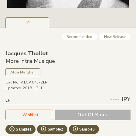
LP
Recommended
New Release
Jacques Thollot
More Intra Musique
Alga Marghen
Cat No: ALGA043-2LP
updated:2018-12-11
---- JPY
LP
Out Of Stock
Wishlist
Sample1
Sample2
Sample3