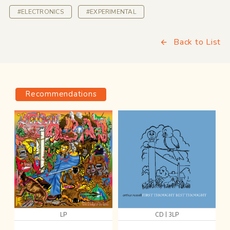
#ELECTRONICS
#EXPERIMENTAL
Back to List
Recommendations
|
LP
CD
3LP