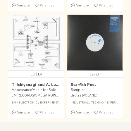
Sample
Wishlist
Sample
Wishlist
|
CD
LP
12inch
T. Ichiyanagi and A. Lucier
Starfish Pool
Appearance/Music for Solo Performer: Compositions
Sampler
EM RECORDS/OMEGA POINT (JPN)
Brutaż (POLAND)
EM
/
ELECTRONIC
/
EXPERIMENTAL
INDUSTRIAL
/
TECHNO
/
EXPERIMENTAL
Sample
Wishlist
Sample
Wishlist