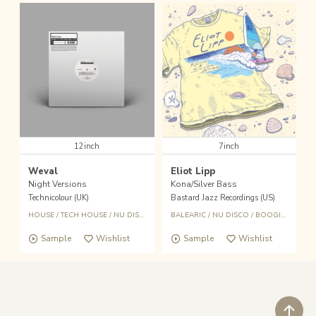
12inch
7inch
Weval
Eliot Lipp
Night Versions
Kona/Silver Bass
Technicolour (UK)
Bastard Jazz Recordings (US)
HOUSE
/
TECH HOUSE
/
NU DISCO
/
ELECTRONIC SOUL
BALEARIC
/
NU DISCO
/
BOOGIE
/
NU SO
Sample
Wishlist
Sample
Wishlist
ペ