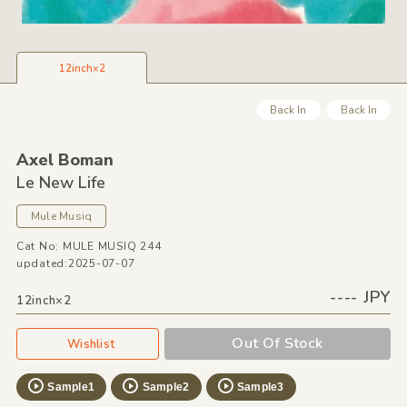
12inch×2
Back In
Back In
Axel Boman
Le New Life
Mule Musiq
Cat No: MULE MUSIQ 244
updated:2025-07-07
---- JPY
12inch×2
Out Of Stock
Wishlist
Sample1
Sample2
Sample3