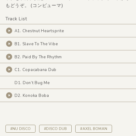
もどうぞ。 (コンピューマ)
Track List
A1. Chestnut Heartsprite
B1. Slave To The Vibe
B2. Paid By The Rhythm
C1. Copacabana Dub
D1. Don’t Bug Me
D2. Konoka Boba
#NU DISCO
#DISCO DUB
#AXEL BOMAN