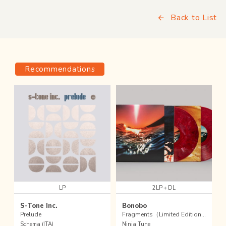
Back to List
Recommendations
LP
2LP＋DL
S-Tone Inc.
Bonobo
Prelude
Fragments（Limited Edition / Red Marbled Vinyl）
Schema (ITA)
Ninja Tune