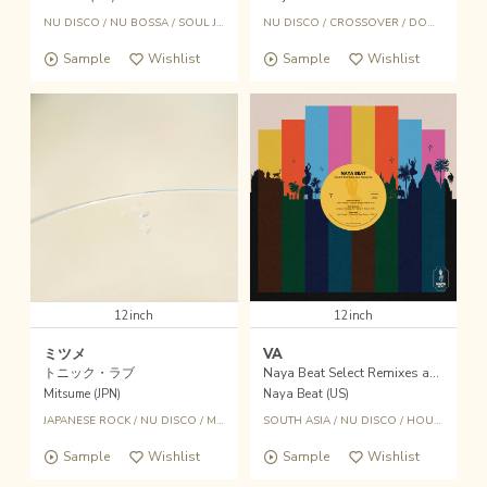
NU DISCO
/
NU BOSSA
/
SOUL JAZZ
/
DOWNTEMPO
NU DISCO
/
CROSSOVER
/
DOWNTEMPO
Sample
Wishlist
Sample
Wishlist
12inch
12inch
ミツメ
VA
トニック・ラブ
Naya Beat Select Remixes and Reworks
Mitsume (JPN)
Naya Beat (US)
JAPANESE ROCK
/
NU DISCO
/
MITSUME
/
SOUTH ASIA
TOFUBEATS
/
NU DISCO
/
HOUSE
/
BALE
Sample
Wishlist
Sample
Wishlist