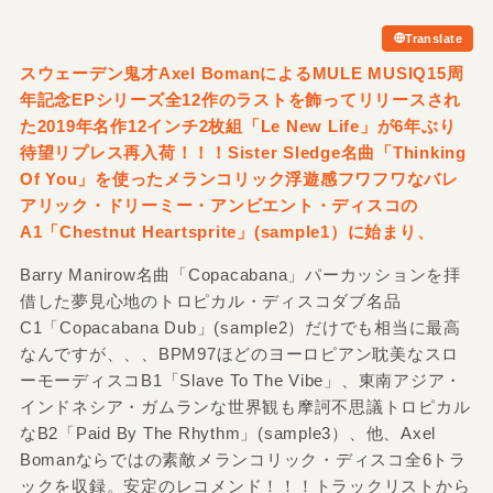
Translate
スウェーデン鬼才Axel BomanによるMULE MUSIQ15周
年記念EPシリーズ全12作のラストを飾ってリリースされ
た2019年名作12インチ2枚組「Le New Life」が6年ぶり
待望リプレス再入荷！！！Sister Sledge名曲「Thinking
Of You」を使ったメランコリック浮遊感フワフワなバレ
アリック・ドリーミー・アンビエント・ディスコの
A1「Chestnut Heartsprite」
(sample1）に始まり、
Barry Manirow名曲「Copacabana」パーカッションを拝
借した夢見心地のトロピカル・ディスコダブ名品
C1「Copacabana Dub」(sample2）だけでも相当に最高
なんですが、、、BPM97ほどのヨーロピアン耽美なスロ
ーモーディスコB1「Slave To The Vibe」、東南アジア・
インドネシア・ガムランな世界観も摩訶不思議トロピカル
なB2「Paid By The Rhythm」(sample3）、他、Axel
Bomanならではの素敵メランコリック・ディスコ全6トラ
ックを収録。安定のレコメンド！！！トラックリストから