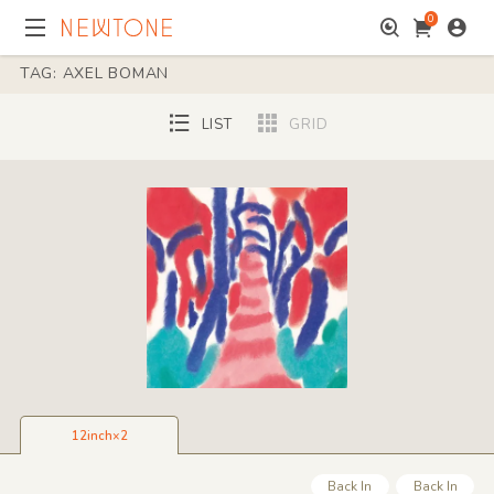
0
TAG: AXEL BOMAN
LIST
GRID
12inch×2
Back In
Back In