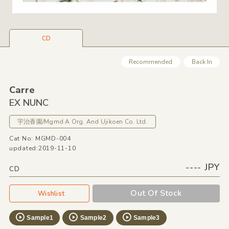
CD
Recommended
Back In
Carre
EX NUNC
宇治香園/
Mgmd A Org. And Ujikoen Co. Ltd.
Cat No: MGMD-004
updated:2019-11-10
---- JPY
CD
Out Of Stock
Wishlist
Sample1
Sample2
Sample3