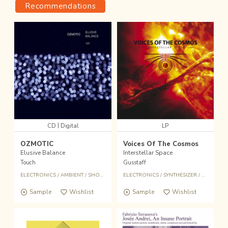
Recommendations
|
CD
Digital
LP
OZMOTIC
Voices Of The Cosmos
Elusive Balance
Interstellar Space
Touch
Gusstaff
ELECTRONICS
/
AMBIENT
/
SHOEGAZER
ELECTRONICS
/
SYNTHESIZER
/
SPACE S
Sample
Wishlist
Sample
Wishlist