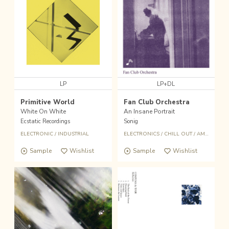
LP
LP+DL
Primitive World
Fan Club Orchestra
White On White
An Insane Portrait
Ecstatic Recordings
Sonig
ELECTRONIC
/
INDUSTRIAL
ELECTRONICS
/
CHILL OUT
/
AMBIENT
Sample
Wishlist
Sample
Wishlist