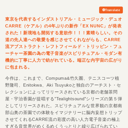
Translate
東京を代表するインダストリアル・ミュージック・デュオ
CARRE（ケアル）の4年ぶりの新作「EX NUNC」が発表
された！新境地も開拓する意欲作！！！素晴らしい。その
道の先人達への敬愛を感じさせてくれながらも、CARRE
流アブストラクト・レフトフィールド・トリッピン・フュ
ーチャー茶園の為の電子音楽がスピリチュアル・モダン有
機的に丁寧に人力で紡がれている。端正な内宇宙の広がり
に包まれる。
今作は、これまで、Compuma&竹久圏、テニスコーツ植
野隆司、Enitokwa、Aki Tsuyukoと独自のアーチスト・セ
レクションによってリリースされている京都の老舗茶問
屋・宇治香園が提唱する”Tealightsound”シリーズの第５弾
としてリリースされた。スピリチュアルな世界観の京都南
部山奥の茶園での体験をイマジナリーに脳内妄想トリップ
させてくれるCARRE流の彩度の高い人力電子音楽の極上
すぎる音世界がめくるめくうっとりと繰り広げられてい