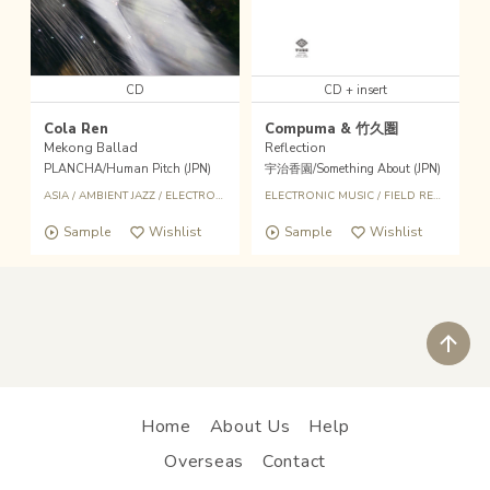
CD
CD + insert
Cola Ren
Compuma & 竹久圏
Mekong Ballad
Reflection
PLANCHA/Human Pitch (JPN)
宇治香園/Something About (JPN)
ASIA
/
AMBIENT JAZZ
/
ELECTRONICS
ELECTRONIC MUSIC
/
FIELD RECORDING
Sample
Wishlist
Sample
Wishlist
ペ
Home
About Us
Help
Overseas
Contact