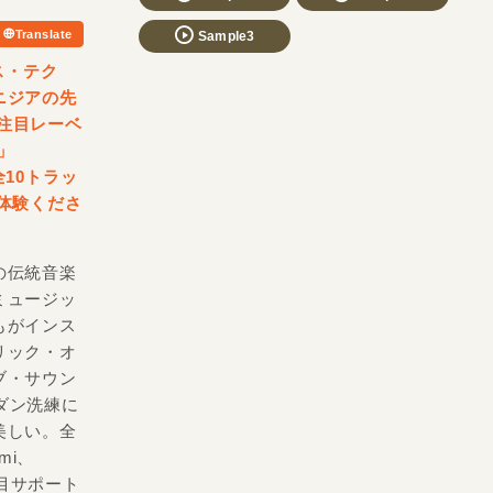
Translate
Sample3
ス・テク
ニジアの先
ユ注目レーベ
e」
全10トラッ
体験くださ
の伝統音楽
ミュージッ
もがインス
リック・オ
ブ・サウン
モダン洗練に
美しい。全
ami、
注目サポート