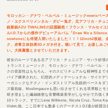
モロッカン・グナワ・ベルベル・ミュージックmeetsベー
ノ・エクスペリメンタル・ダビー鬼才、北アフリカ・チュ
鋭新鋭AZU TIWALINEの話題騒然！フランス・マルセイ
ルI.O.Tからの傑作デビューアルバム「Draw Me a Silenc
newtoneにも待望入荷いたしました！！！12inch2枚組、
ク、赤青立体効果3Dメガネ付き。聴いて見て、お楽しみご
い。大推薦盤とさせていただきます。
彼女のルーツである北アフリカ・チュニジア・サハラ砂漠
トランスミュージック、モロッカン・グナワ・ベルベル・
クの音楽性はもちろん、そのスピリチュアルな精神性まで
パイア継承された、幻想的メディテーショナル・サイケデ
ーガニックなテクノ・インダストリアル先鋭的ベース＆ダ
ズ最前線。Muslimgauzeも思い出させてくれる世界観と
研ぎ澄ました繊細緻密な音響構築美学がしなやかで力強く
10トラック。すでにLena Willikens, Nicola Cruz, Toma K
Violet,他、ここ日本でも数多くのアーチストDJ達が絶賛