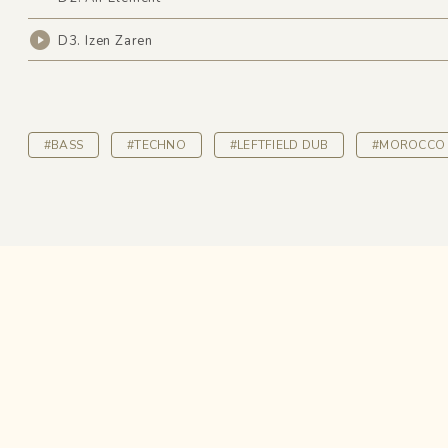
D3. Izen Zaren
#BASS
#TECHNO
#LEFTFIELD DUB
#MOROCCO