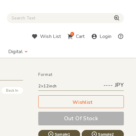
Close Search box
検索
0
Wish List
Cart
Login
Digital
Format
---- JPY
2×12inch
Back In
Wishlist
Out Of Stock
Sample1
Sample2