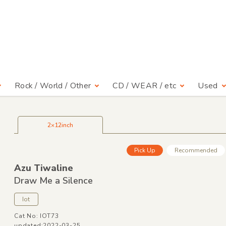
Rock / World / Other
CD / WEAR / etc
Used
2×12inch
Pick Up
Recommended
Azu Tiwaline
Draw Me a Silence
Iot
Cat No: IOT73
updated:2022-03-25