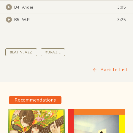
B4. Andei
3:05
B5. W.P.
3:25
#LATIN JAZZ
#BRAZIL
Back to List
Recommendations