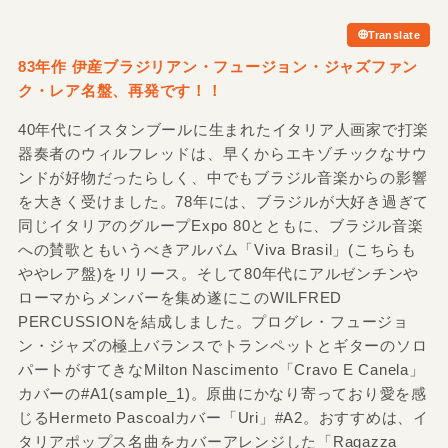
Translate
83年作 伊産ブラジリアン・フュージョン・ジャズファン
ク・レア名盤、再発です！！
40年代にイスタンブールに生まれたイタリア人画家で打楽
器奏者のウィルフレッドは、早くからエキゾチックなサウ
ンドが好物だったらしく、中でもブラジル音楽からの影響
を大きく受けました。78年には、ブラジルが大好き過ぎて
同じイタリアのグループExpo 80とともに、ブラジル音楽
への賛歌ともいうべきアルバム「Viva Brasil」(こちらも
ややレア盤)をリリース。そして80年代にアルゼンチンや
ローマからメンバーを集め遂にこのWILFRED
PERCUSSIONを結成しました。プログレ・フュージョ
ン・ジャズの極上バランスでトランペットとギターのソロ
パートがすてきなMilton Nascimento「Cravo E Canela」
カバーの#A1(sample_1)。原曲にかなり寄っており愛を感
じるHermeto Pascoalカバー「Uri」#A2。おすすめは、イ
タリアポップス名曲をカバーアレンジした「Ragazza