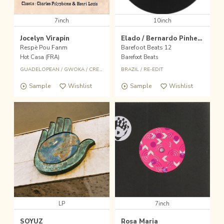
7inch
10inch
Jocelyn Virapin
Elado / Bernardo Pinheiro
Respè Pou Fanm
Barefoot Beats 12
Hot Casa (FRA)
Barefoot Beats
GUADELOPEAN
/
GWOKA
/
CREOLE SOUL
BRAZIL
/
LATIN JAZZ
/
RE-EDIT
Sample
Wishlist
Sample
Wishlist
LP
7inch
SOYUZ
Rosa Maria