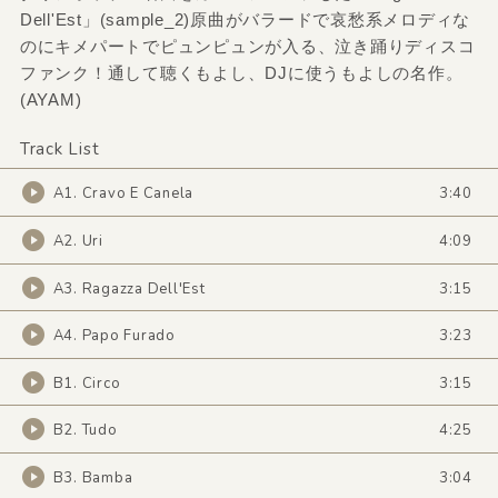
Dell'Est」(sample_2)原曲がバラードで哀愁系メロディな
のにキメパートでピュンピュンが入る、泣き踊りディスコ
ファンク！通して聴くもよし、DJに使うもよしの名作。
(AYAM)
Track List
A1. Cravo E Canela
3:40
A2. Uri
4:09
A3. Ragazza Dell'Est
3:15
A4. Papo Furado
3:23
B1. Circo
3:15
B2. Tudo
4:25
B3. Bamba
3:04