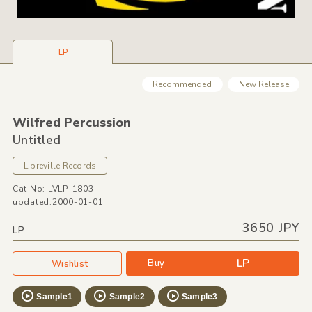
LP
Recommended
New Release
Wilfred Percussion
Untitled
Libreville Records
Cat No: LVLP-1803
updated:2000-01-01
3650 JPY
LP
LP
Buy
Wishlist
Sample1
Sample2
Sample3