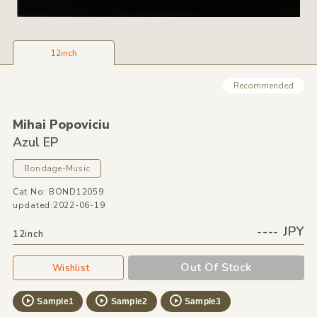
12inch
Recommended
Mihai Popoviciu
Azul EP
Bondage-Music
Cat No: BOND12059
updated:2022-06-19
---- JPY
12inch
Out Of Stock
Wishlist
Sample1
Sample2
Sample3