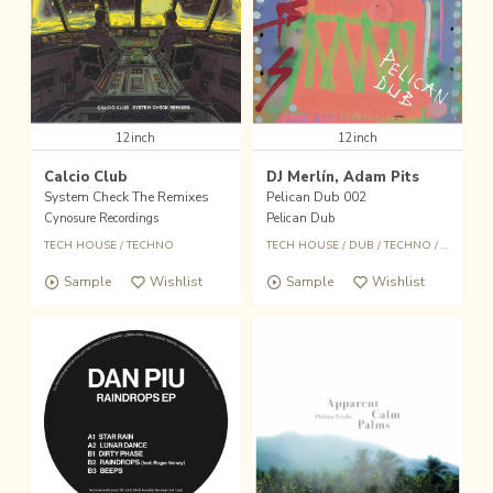
12inch
12inch
Calcio Club
DJ Merlín, Adam Pits
System Check The Remixes
Pelican Dub 002
Cynosure Recordings
Pelican Dub
TECH HOUSE
/
TECHNO
TECH HOUSE
/
DUB
/
TECHNO
/
D&B
Sample
Wishlist
Sample
Wishlist