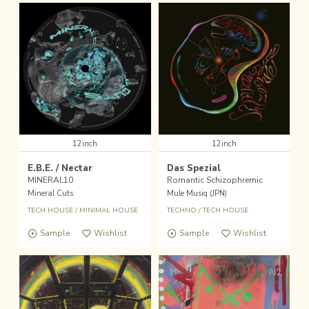
12inch
12inch
E.B.E. / Nectar
Das Spezial
MINERAL10
Romantic Schizophremic
Mineral Cuts
Mule Musiq (JPN)
TECH HOUSE
/
MINIMAL HOUSE
TECHNO
/
TECH HOUSE
Sample
Wishlist
Sample
Wishlist