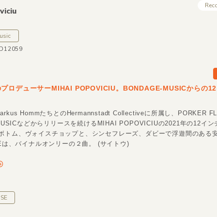
Rec
viciu
usic
ND12059
ロデューサーMIHAI POPOVICIU。BONDAGE-MUSICからの
やMarkus HommたちとのHermannstadt Collectiveに所属し、PORKER F
MUSICなどからリリースを続けるMIHAI POPOVICIUの2021年の12イ
ボトム、ヴォイスチョップと、シンセフレーズ、ダビーで浮遊間のある
DEは、バイナルオンリーの２曲。 (サイトウ)
SE