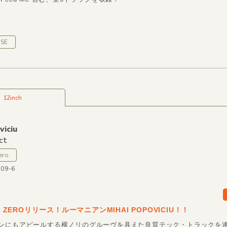
SE
12inch
viciu
ct
ero
009-6
ON ZEROリリース！ルーマニアンMIHAI POPOVICIU！！
ンにもアピールする横ノリのグルーヴを具えた良質テック・トラックを