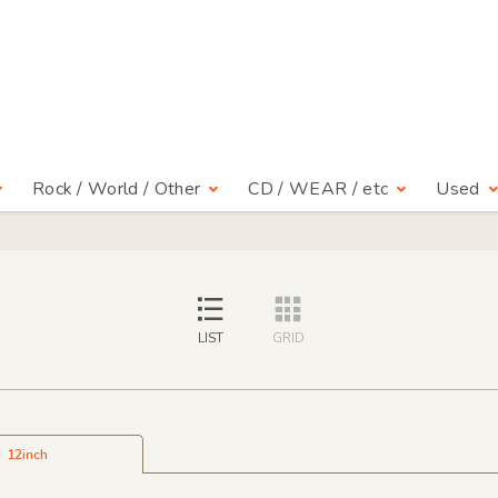
Rock / World / Other
CD / WEAR / etc
Used
LIST
GRID
12inch