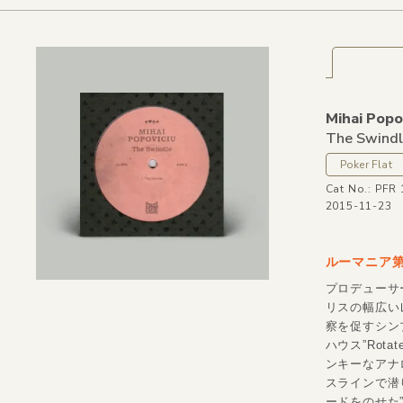
Mihai Popo
The Swindl
Poker Flat
Cat No.: PFR
2015-11-23
ルーマニア第
プロデューサ
リスの幅広いレ
察を促すシン
ハウス”Rotat
ンキーなアナ
スラインで潜
ードをのせた”