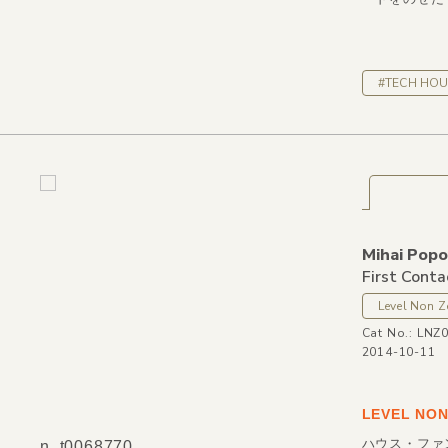
#TECH HOU
Mihai Popo
First Conta
Level Non Z
Cat No.: LNZ
2014-10-11
LEVEL N
ハウス・ファ
n_t0068770