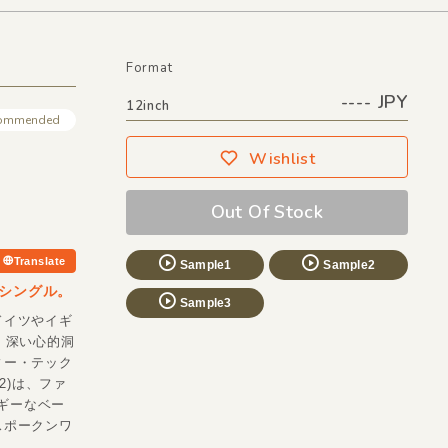
Format
---- JPY
12inch
ommended
Wishlist
Out Of Stock
Translate
Sample1
Sample2
ーシングル。
Sample3
ドイツやイギ
ル！深い心的洞
ィー・テック
le2)は、ファ
ッギーなベー
スポークンワ