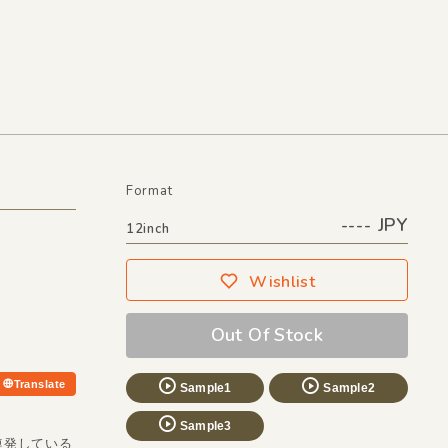
Format
---- JPY
12inch
Wishlist
Out Of Stock
Translate
Sample1
Sample2
Sample3
連発している