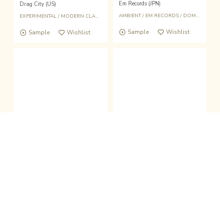
Em Records (JPN)
Drag City (US)
AMBIENT
/
EM RECORDS
/
DOMESTIC
EXPERIMENTAL
/
MODERN CLASSICAL
/
DRAG CITY
Sample
Wishlist
Sample
Wishlist
fold the sound player
Wishlist
Buy
LP
LP
clo
坂本龍一
Daisuke Tanabe
Esperanto
Hole on Layers
Wewantsounds (FRA)
Borrowed Scenery (UK)
EXPERIMENTAL
/
WORLD
ELECTRONICA
/
KANKYO ONGAKU
/
EXPE
Sample
Wishlist
Sample
Wishlist