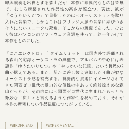
即興演奏を出自とする森山だが、本作に即興的なものは皆無
で、むしろ構築された作品性の高さが際立つ。実は、彼が
『ゆうたいりだつ』で目指したのは＜オーケストラ＞を取り
入れた音楽で、しかもこれはブリッジ人脈の音楽に結びつき
そうにないユニークな死角、そこからの跳躍であった。ひと
り彼はパソコンのソフトウェア音源を使って、約一年かけて
本作をものにした。
「にこエレクトロ」「 タイムリミット」は国内外で評価され
る森山的宅録オーケストラの典型で、アルバムの中心には表
題作「ゆうたいりだつ」や「やっかいな記憶」という長尺の2
曲が据えてある。また、新たに差し替え追加した４曲が妙な
オーケストラ感を補充する。挑発的な混淆にイメージされて
きた関西ゼロ世代の暴力的な個性の中あって終始控えめな森
山だったが、その内には＜関西ゼロ世代に生まれたもっとも
微妙な〔変〕＞と言えるような作家性を秘めており、それが
本作の摩耗しない作品強度につながっている。
#BIRDFRIEND
#EXPERIMENTAL