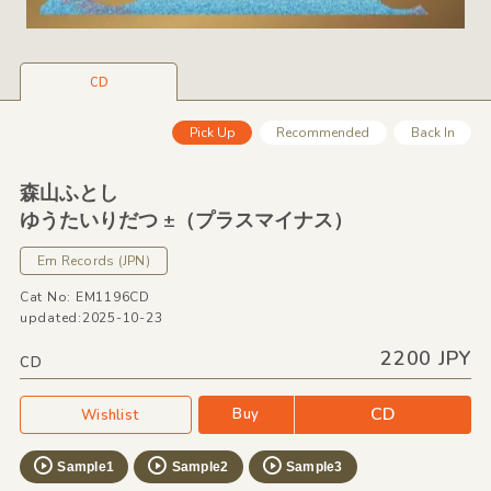
CD
Pick Up
Recommended
Back In
森山ふとし
ゆうたいりだつ ±（プラスマイナス）
Em Records
(JPN)
Cat No: EM1196CD
updated:2025-10-23
2200 JPY
CD
CD
Buy
Wishlist
Sample1
Sample2
Sample3