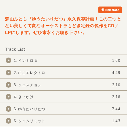
Translate
森山ふとし『ゆうたいりだつ』永久保存計画！この二つと
ない美しくて変なオーケストラもどき宅録の傑作をCD／
LPにします。ぜひ末永くお聴き下さい。
Track List
1. イントロ B
1:00
2. にこエレクトロ
4:49
3. クエスチョン
2:10
4. きっかけ
2:16
5. ゆうたいりだつ
7:44
6. タイムリミット
1:43