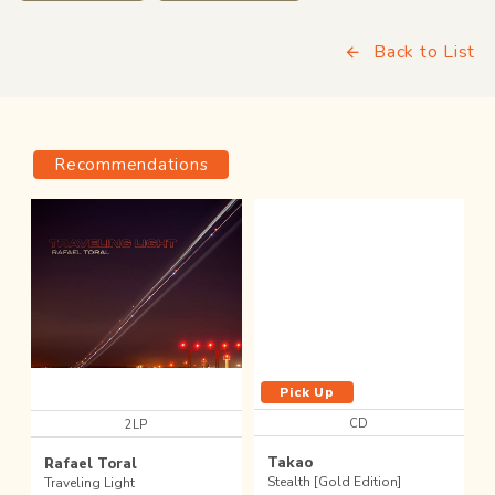
Back to List
Recommendations
Pick Up
CD
2LP
Takao
Rafael Toral
Stealth [Gold Edition]
Traveling Light