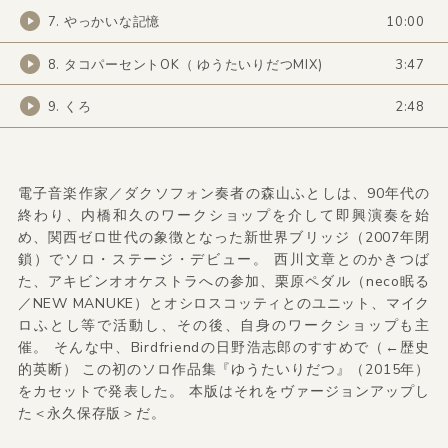
7. やっかいな記憶
10:00
8. タコパーセントOK（ ゆうたいりだつMIX)
3:47
9. くろ
2:48
電子音楽作家／ダクソフォン奏者の森山ふとしは、90年代の
終わり、内橋和久のワークショップを介して即興演奏を始
め、関西ゼロ世代の象徴となった新世界ブリッジ（2007年閉
鎖）でソロ・ステージ・デビュー。 西川文章とのかきつば
た、アキビンオオケストラへの参加、栗原ペダル（neco眠る
／NEW MANUKE）とオシロスコッティとのユニット、マイク
ロふとし等で活動し、その後、自身のワークショップも主
催。 そんな中、Birdfriendの日野浩志郎のすすめで（←歴史
的英断） この初のソロ作品集『ゆうたいりだつ』（2015年）
をカセットで発表した。 本版はそれをヴァージョンアップし
た＜永久保存版＞だ。