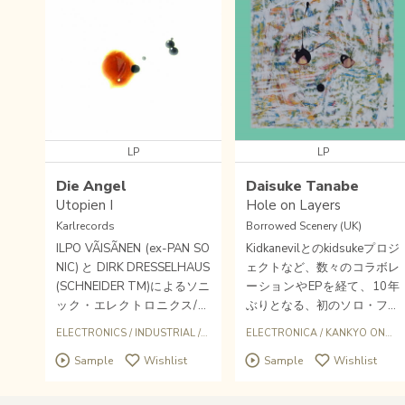
LP
LP
Die Angel
Daisuke Tanabe
Utopien I
Hole on Layers
Karlrecords
Borrowed Scenery (UK)
ILPO VÃISÃNEN (ex-PAN SO
Kidkanevilとのkidsukeプロジ
NIC) と DIRK DRESSELHAUS
ェクトなど、数々のコラボレ
(SCHNEIDER TM)によるソニ
ーションやEPを経て、10年
ック・エレクトロニクス/イ
ぶりとなる、初のソロ・フル
ンダストリル・デュオdie AN
アルバム「Hole on Layers」
ELECTRONICS
/
INDUSTRIAL
/
EXPERIMENTAL
ELECTRONICA
/
KANKYO ONGAKU
GELのKARLRECORDSから
が、同レーベルよりリリース
Sample
Wishlist
Sample
Wishlist
の新作アルバム「Utopien I」
されたアルバム「Impulse」
の180g重量盤ヴァイナルLP
も素晴らしかったYoshi Horik
＋DLコード付き。
awaと共同設立したレーベル