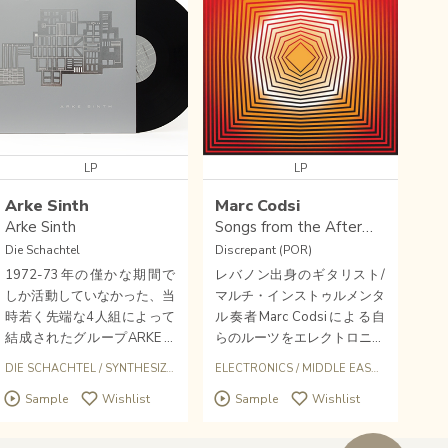
LP
LP
Arke Sinth
Marc Codsi
Arke Sinth
Songs from the Aftermath
Die Schachtel
Discrepant (POR)
1972-73年の僅かな期間で
レバノン出身のギタリスト/
しか活動していなかった、当
マルチ・インストゥルメンタ
時若く先端な4人組によって
ル奏者Marc Codsiによる自
結成されたグループARKE SI
らのルーツをエレクトロニッ
NTHの貴重な録音を〈ARKE
クに探求するかのようなユニ
DIE SCHACHTEL
/
SYNTHESIZER
/
EXPERIMENTAL
ELECTRONICS
/
MIDDLE EAST
/
AMBIENT
/
SINTH〉がリリース。
ーク・サイケデリックな白昼
Sample
Wishlist
Sample
Wishlist
夢的アラビック・シンセサイ
ザー神秘的音響作品。Discre
pantからの2023年リリース