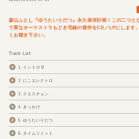
森山ふとし『ゆうたいりだつ』永久保存計画！この二つと
て変なオーケストラもどき宅録の傑作をCD／LPにします
くお聴き下さい。
Track List
1. イントロ B
2. にこエレクトロ
3. クエスチョン
4. きっかけ
5. ゆうたいりだつ
6. タイムリミット