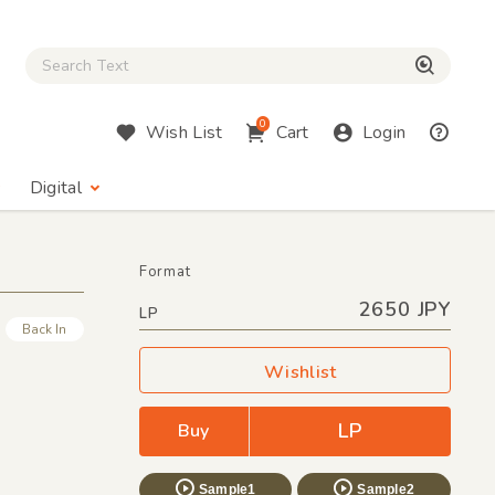
Close Search box
検索
0
Wish List
Cart
Login
Digital
Format
2650 JPY
LP
Back In
Wishlist
LP
Buy
Sample1
Sample2