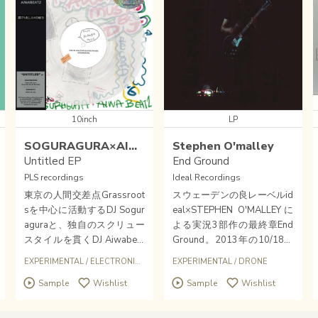
10inch
LP
SOGURAGURA×AIWABEATZ
Stephen O'malley
Untitled EP
End Ground
PLS recordings
Ideal Recordings
東京の人間交差点Grassroot
スウェーデンの良レーベルid
sを中心に活動するDJ Sogur
eal×STEPHEN O'MALLEYに
aguraと、独自のスクリュー
よる実況3部作の最終章End
スタイルを貫くDJ Aiwabeat
Ground。2013年の10/18に
zによる、片面一曲ずつ収録
Centre Cultural Suisseで行わ
/
EXPERIMENTAL
EXPERIMENTAL
/
DOWNTEMPO
/
ELECTRONIC MUSIC
/
EXPERIMENTAL
DOWNTEMPO
/
/
DOMESTIC
DRONE
のスプリット盤"Untitled" が
れたライブレコーディングで
Sample
Wishlist
Sample
Wishlist
クリアヴァイナルで遂に登
す。
場！！ジャケットのキュート
かつスリリングなデザインは