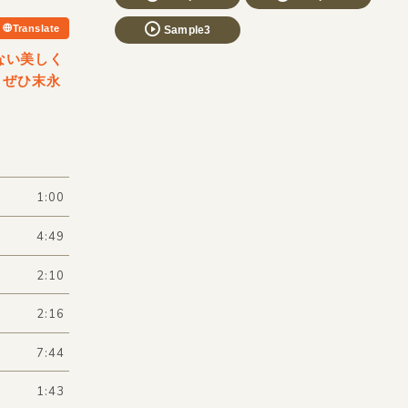
Translate
Sample3
ない美しく
。ぜひ末永
1:00
4:49
2:10
2:16
7:44
1:43