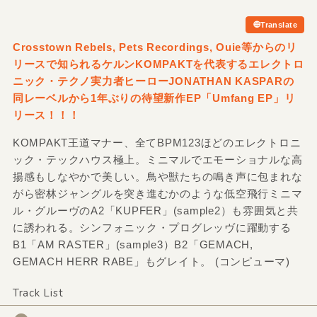
Translate
Crosstown Rebels,
Pets Recordings,
Ouie等からのリ
リースで知られるケルンKOMPAKTを代表するエレクトロ
ニック・テクノ実力者ヒーローJONATHAN KASPARの
同レーベルから1年ぶりの待望新作EP「Umfang EP」リ
リース！！！
KOMPAKT王道マナー、全てBPM123ほどのエレクトロニ
ック・テックハウス極上。ミニマルでエモーショナルな高
揚感もしなやかで美しい。鳥や獣たちの鳴き声に包まれな
がら密林ジャングルを突き進むかのような低空飛行ミニマ
ル・グルーヴのA2「KUPFER」(sample2）も雰囲気と共
に誘われる。シンフォニック・プログレッヴに躍動する
B1「AM RASTER」(sample3）B2「GEMACH,
GEMACH HERR RABE」もグレイト。 (コンピューマ)
Track List