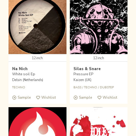
12inch
12inch
Na Nich
Silas & Snare
White soil Ep
Pressure EP
Delsin (Netherlands)
Kaizen (UK)
TECHNO
BASS
/
TECHNO
/
DUBSTEP
Sample
Wishlist
Sample
Wishlist