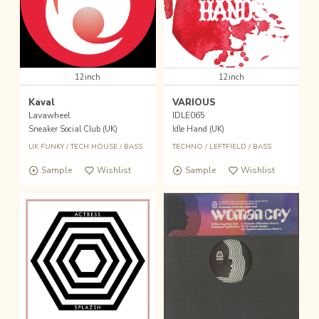
12inch
12inch
Kaval
VARIOUS
Lavawheel
IDLE065
Sneaker Social Club (UK)
Idle Hand (UK)
UK FUNKY
/
TECH HOUSE
/
BASS
TECHNO
/
LEFTFIELD
/
BASS
Sample
Wishlist
Sample
Wishlist