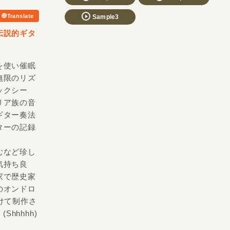
Translate
Sample3
伝説的ギタ
を使い催眠
無限のリズ
ックシー
リア族の音
ギター奏法
ターの記録
むなど珍し
気持ち良
家で歴史家
のオンドロ
けて制作さ
Shhhhh)