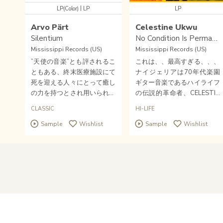
|
LP(Color)
LP
LP
Arvo Pärt
Celestine Ukwu
Silentium
No Condition Is Permanent
Mississippi Records (US)
Mississippi Records (US)
”天使の音楽”とも評されるこ
これは、、最高すぎる、、、
ともある、終末医療施設にて
ナイジェリアは70年代楽園
死を迎える人々にとって癒し
ギター音楽であるハイライフ
の力を持つとされ用いられる
の伝説的革命者、CELESTIN
アルヴォ・ペルトによる楽
E UKWU(1940~1977)の編集
CLASSIC
HI-LIFE
曲、"Silentium"をボストンを
盤。20世紀アーカイヴスな
Sample
Wishlist
Sample
Wishlist
拠点とする室内オーケストラ
らこのレーベルでしょう、MI
A Far Cryによる演奏を収
SSISSIPPI RECORDSの2022
録。クリア・カラー盤です。
年カタログ。大推薦！
Home
About Us
Help
Overseas
Contact