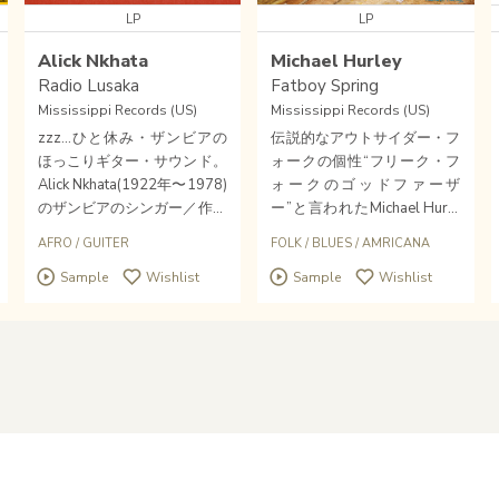
LP
LP
Alick Nkhata
Michael Hurley
Radio Lusaka
Fatboy Spring
Mississippi Records (US)
Mississippi Records (US)
zzz...ひと休み・ザンビアの
伝説的なアウトサイダー・フ
ほっこりギター・サウンド。
ォークの個性“フリーク・フ
Alick Nkhata(1922年〜1978)
ォークのゴッドファーザ
のザンビアのシンガー／作曲
ー”と言われたMichael Hurle
家／放送人で、1950年代〜7
yの名作がアナログリイシュ
AFRO
/
GUITER
FOLK
/
BLUES
/
AMRICANA
0年代前半に活躍、特に64年
ー。ゆったりとした時間の流
Sample
Wishlist
Sample
Wishlist
のザンビア独立の際には"自
れるカントリー・ブルース・
由運動の声"として活躍。
フォーク。没後のトリビュー
ト的リリースとなりました。
フェスでのライブを終え帰宅
し自宅でなくなったそうで
す。享年83歳。70年代の録
音。声、歌。ギター。是非彼
の奏でた音楽の魅力に触れて
みてください。