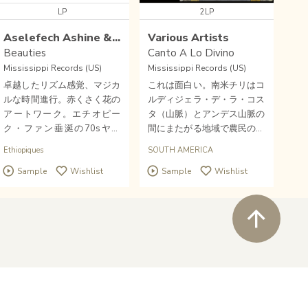
LP
2LP
Aselefech Ashine & Getenesh Kebret
Various Artists
Beauties
Canto A Lo Divino
Mississippi Records (US)
Mississippi Records (US)
卓越したリズム感覚、マジカ
これは面白い。南米チリはコ
ルな時間進行。赤くさく花の
ルディジェラ・デ・ラ・コス
アートワーク。エチオピー
タ（山脈）とアンデス山脈の
ク・ファン垂涎の70sヤン
間にまたがる地域で農民の間
グ・フィメール・ヴォーカ
で歌われた"Canto A Lo Divin
Ethiopiques
SOUTH AMERICA
ル・デュオAselefech Ashine
o"のコンピレーション。
Sample
Wishlist
Sample
Wishlist
& Getenesh Kebretのアルバ
ムが、Mississippi Records
とDomino Soundsの共同で
ペ
アナログ再発されました。
Wishlist
close soun
Buy
newtone records 2021
©