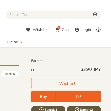
Close Search box
検索
0
Wish List
Cart
Login
Digital
Format
3290 JPY
LP
Back In
Wishlist
LP
Buy
Sample1
Sample2