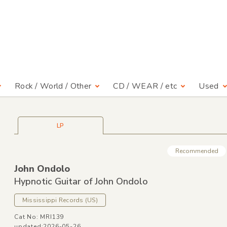
Rock / World / Other
CD / WEAR / etc
Used
LP
Recommended
John Ondolo
Hypnotic Guitar of John Ondolo
Mississippi Records
(US)
Cat No: MRI139
updated:2026-05-26