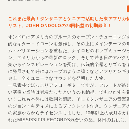
これまた最高！タンザニアとケニアで活動した東アフリカ
リスト、JOHN ONDOLOの78回転盤の初期録音！
オンドロはアメリカのブルースのオープン・チューニング
的なギター・ドローンを創作し、その上にメインテーマの
ム・バリエーションを重ねた。ナイロビのポップミュージ
ン、アメリカからの最新のロック、そして若き日のアバク
楽からインスピレーションを受け、伝統的楽器とリズムを
に発展させて時にはハープのように弾くなどアフリカンギ
史上、全くユニークなサウンドを発明した人物。
一見素朴でほっこりアフロ・ギターですが、フルートが絡
い演奏で当時は異端だったというのも納得。でもひたすら
い！これも本盤には歌詞と翻訳、そしてタンザニアの音楽
のジョン・キティメによるブックレット付き。タンザニア
の家族からからライセンスしました。10年以上の歳月をか
れたMISSISSIPPI RECORDS気合いの盤。休日のお供に。 (