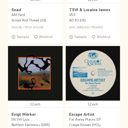
Snad
TSVI & Loraine James
AM Yard
053
Scissor And Thread (US)
AD 93 (UK)
HOUSE
/
TECH HOUSE
IDM
/
BREAKS
/
TECHNO
Sample
Wishlist
Sample
Wishlist
12inch
12inch
Evigt Mörker
Escape Artist
Ett Vilt Ljus
Far Away Places EP
Northern Electronics (SWE)
Craigie Knowes (HOL)