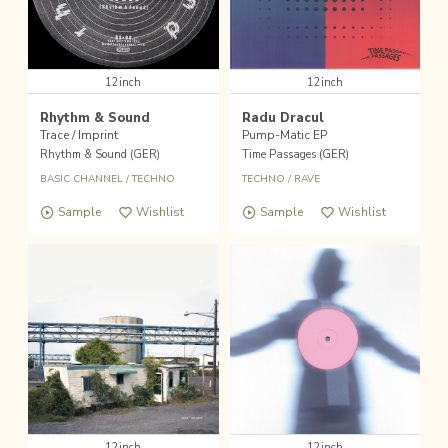
12inch
12inch
Rhythm & Sound
Radu Dracul
Trace / Imprint
Pump-Matic EP
Rhythm & Sound (GER)
Time Passages (GER)
BASIC CHANNEL
/
TECHNO
TECHNO
/
RAVE
Sample
Wishlist
Sample
Wishlist
12inch
12inch