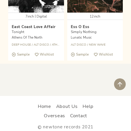
|
7inch
Digital
12inch
East Coast Love Affair
Ess O Ess
Tonight
Simply Nothing
Athens Of The North
Lunatic Music
DEEP HOUSE
/
ALT DISCO
/
ATHENS OF THE NORTH
ALT DISCO
/
NEW WAVE
Sample
Wishlist
Sample
Wishlist
ペ
Home
About Us
Help
Overseas
Contact
newtone records 2021
©