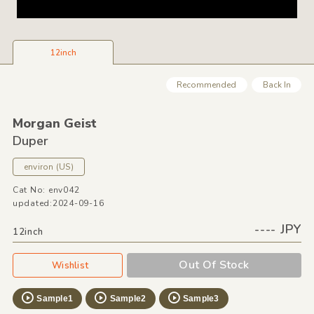
12inch
Recommended
Back In
Morgan Geist
Duper
environ
(US)
Cat No: env042
updated:2024-09-16
---- JPY
12inch
Out Of Stock
Wishlist
Sample1
Sample2
Sample3