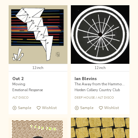
12inch
12inch
Out 2
Ian Blevins
Moving
The Away from the Hammock District EP
Emotional Response
Horden Colliery Country Club
ALT DISCO
DEEP HOUSE
/
ALT DISCO
Sample
Wishlist
Sample
Wishlist