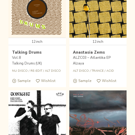
12inch
12inch
Talking Drums
Anastasia Zems
Vol.8
ALZC03 – Atlantika EP
Talking Drums (UK)
Alzaya
NU DISCO
/
RE-EDIT
/
ALT DISCO
ALT DISCO
/
TRANCE
/
ACID
Sample
Wishlist
Sample
Wishlist