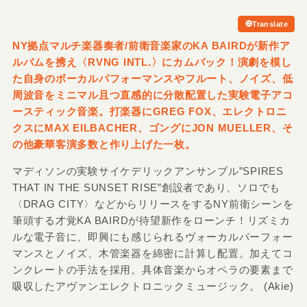
Translate
NY拠点マルチ楽器奏者/
前衛音楽家のKA BAIRDが新作ア
ルバムを携え〈RVNG INTL.〉にカムバック！演劇を模し
た自身のボーカルパフォーマンスやフルート、ノイズ、低
周波音をミニマル且つ直感的に分散配置した実験電子アコ
ースティック音楽。打楽器にGREG FOX、エレクトロニ
クスにMAX EILBACHER、ゴングにJON MUELLER、そ
の他豪華客演多数と作り上げた一枚。
マディソンの実験サイケデリックアンサンブル”SPIRES
THAT IN THE SUNSET RISE”創設者であり、ソロでも
〈DRAG CITY〉などからリリースをするNY前衛シーンを
筆頭する才覚KA BAIRDが待望新作をローンチ！リズミカ
ルな電子音に、即興にも感じられるヴォーカルパーフォー
マンスとノイズ、木管楽器を綿密に計算し配置。加えてコ
ンクレートの手法を採用。具体音楽からオペラの要素まで
吸収したアヴァンエレクトロニックミュージック。 (Akie)