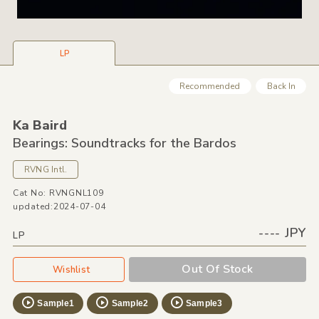
LP
Recommended
Back In
Ka Baird
Bearings: Soundtracks for the Bardos
RVNG Intl.
Cat No: RVNGNL109
updated:2024-07-04
---- JPY
LP
Out Of Stock
Wishlist
Sample1
Sample2
Sample3