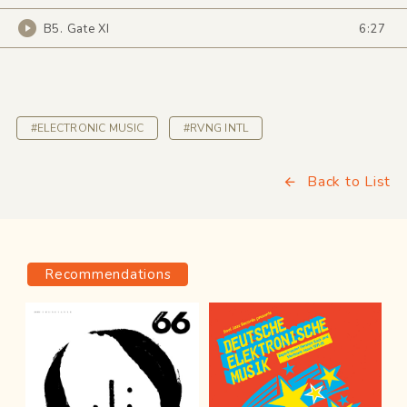
B5. Gate XI
6:27
#ELECTRONIC MUSIC
#RVNG INTL
Back to List
Recommendations