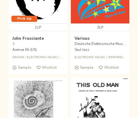
Pick Up
2LP
3LP
John Frusciante
Various
.I:
Deutsche Elektronische Musik 3 - Experimental German Rock and Electronic Music 1971-81
Avenue 66 (US)
Soul Jazz
DRONE
/
ELECTRONIC MUSIC
/
PYCHEDELIC
ELECTRONIC MUSIC
/
SYNTHESIZER
Sample
Wishlist
Sample
Wishlist
fold the sound player
Wishlist
Buy