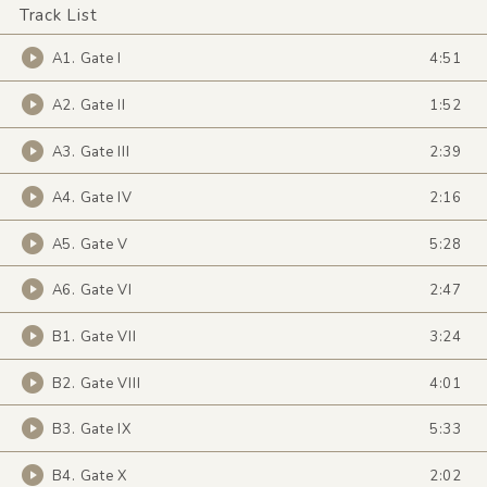
Track List
A1. Gate I
4:51
A2. Gate II
1:52
A3. Gate III
2:39
A4. Gate IV
2:16
A5. Gate V
5:28
A6. Gate VI
2:47
B1. Gate VII
3:24
B2. Gate VIII
4:01
B3. Gate IX
5:33
B4. Gate X
2:02