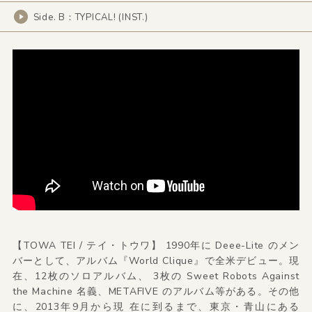
Side. B：TYPICAL! (INST.)
【TOWA TEI / テイ・トウワ】 1990年に Deee-Lite のメン
バーとして、アルバム『World Clique』で全米デビュー。現
在、12枚のソロアルバム、 3枚の Sweet Robots Against
the Machine 名義、METAFIVE のアルバム等がある。その他
に、2013年9月から現 在に到るまで、東京・青山にある