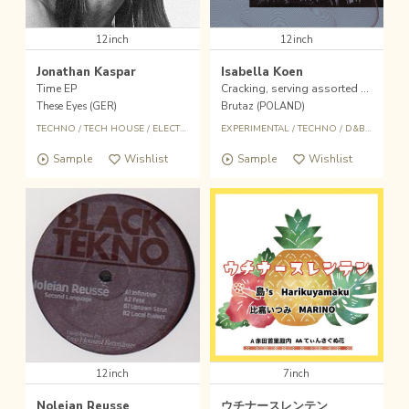
12inch
12inch
Jonathan Kaspar
Isabella Koen
Time EP
Cracking, serving assorted sweets make heaven
These Eyes (GER)
Brutaz (POLAND)
TECHNO
/
TECH HOUSE
/
ELECTRO
/
AMNIENT
EXPERIMENTAL
/
TECHNO
/
D&B
/
TRANC
Sample
Wishlist
Sample
Wishlist
12inch
7inch
Noleian Reusse
ウチナースレンテン