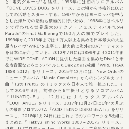
と"電気グルーヴ"を結成。1995年には初のソロアルバム
『DOVE LOVES DUB』をリリース、この頃から本格的にDJと
しての活動もスタートする。1997年からはヨーロッパを中心
とした海外での活動も積極的に行い始め、1998年にはベルリ
ンで行われる世界最大のテクノ・フェスティバル"Love
Parade”のFinal Gatheringで150万人の前でプレイした。
1999年から2013年までは１万人以上を集める日本最大の大型
屋内レイヴ"WIRE"を主宰し、精力的に海外のDJ/アーティスト
を日本に紹介している。2012年7月には1999年より2011年ま
でにWIRE COMPILATIONに提供した楽曲を集めたDisc1と未
発表音源などをコンパイルしたDisc2との2枚組『WIRE TRAX
1999-2012』をリリース。2015年12月には、New Orderの
ニュー・アルバム『Music Complete』からのシングルカット
曲『Tutti Frutti』のリミックスを日本人で唯一担当した。そ
して2016年8月、前作から6年振りとなるソロアルバム
『LUNATIQUE』、12月にはリミックスアルバム
『EUQITANUL』をリリース。2017年12月27日に1年4カ月ぶ
りの最新ソロアルバム『ACID TEKNO DISKO BEATz』をリリ
ースし、2018年1月24日にはこれまでのソロワークを8枚組に
まとめた『Takkyu Ishino Works 1983～2017』リリース。
現在、DJ/プロデューサー、リミキサーとして多彩な活動をお