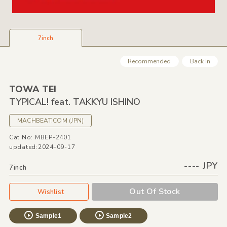
7inch
Recommended
Back In
TOWA TEI
TYPICAL! feat. TAKKYU ISHINO
MACHBEAT.COM
(JPN)
Cat No: MBEP-2401
updated:2024-09-17
---- JPY
7inch
Out Of Stock
Wishlist
Sample1
Sample2