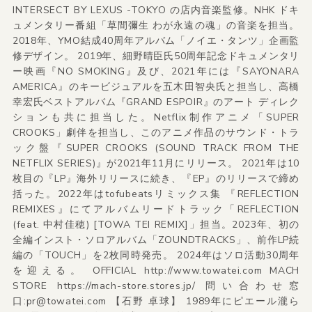
INTERSECT BY LEXUS -TOKYO の店内音楽監修。NHK ドキ
ュメンタリー番組「草間彌生 わが永遠の魂」の音楽を担当。
2018年、YMO結成40周年アルバム「ノイエ・タンツ」企画監
修デザイン。 2019年、細野晴臣氏50周年記念ドキュメンタリ
ー映画『NO SMOKING』及び、2021年には『SAYONARA
AMERICA』のキービジュアルを五木田智央氏と担当し、高橋
幸宏氏ベストアルバム『GRAND ESPOIR』のアート ディレク
ションも共に担当した。Netflix制作アニメ「SUPER
CROOKS」劇伴を担当し、このアニメ作品のサウンド・トラ
ック盤『SUPER CROOKS (SOUND TRACK FROM THE
NETFLIX SERIES)』が2021年11月にリリース。 2021年は10
枚目の『LP』海外リリースに続き、『EP』のリリースで締め
括った。2022年はtofubeatsリミックス集 『REFLECTION
REMIXES』にてアルバムリードトラック「REFLECTION
(feat. 中村佳穂) [TOWA TEI REMIX]」担当。2023年、初の
全編インスト・ソロアルバム「ZOUNDTRACKS」、前作LP続
編の「TOUCH」を2枚同時発売。 2024年はソロ活動30周年
を迎える。
OFFICIAL
http://www.towatei.com
MACH
STORE
https://mach-store.stores.jp/
問い合わせ窓
口:pr@towatei.com 【石野 卓球】 1989年にピエール瀧ら