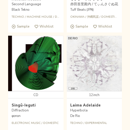
Second Language
赤田首里殿内 / てぃんさぐぬ花
Black Tekno
Tuff Beats (JPN)
TECHNO
/
MACHINE HOUSE
/
DETROIT HOUSE
OKINAWA
/
沖縄民謡
/
DOMESTIC
/
SLENG
Sample
Wishlist
Sample
Wishlist
CD
12inch
Singū-Ieguti
Laima Adelaide
Diffraction
Hyperbola
φonon
De Rio
ELECTRONIC MUSIC
/
DOMESTIC
TECHNO
/
EXPERIMENTAL