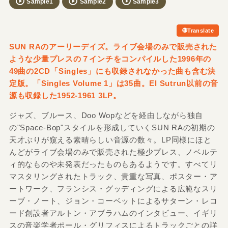
Sample1
Sample2
Sample3
Translate
SUN RAのアーリーデイズ。ライブ会場のみで販売された
ような少量プレスの７インチをコンパイルした1996年の
49曲の2CD「Singles」にも収録されなかった曲も含む決
定版。「Singles Volume 1」は35曲。El Sutrun以前の音
源も収録した1952-1961 3LP。
ジャズ、ブルース、Doo Wopなどを経由しながら独自
の"Space-Bop"スタイルを形成していくSUN RAの初期の
天才ぶりが窺える素晴らしい音源の数々。LP同様にほと
んどがライブ会場のみで販売された極少プレス、ノベルテ
ィ的なものや未発表だったものもあるようです。すべてリ
マスタリングされたトラック、貴重な写真、ポスター・ア
ートワーク、フランシス・グッディングによる広範なスリ
ーブ・ノート、ジョン・コーベットによるサターン・レコ
ード創設者アルトン・アブラハムのインタビュー、イギリ
スの音楽学者ポール・グリフィスによるトラックごとの詳