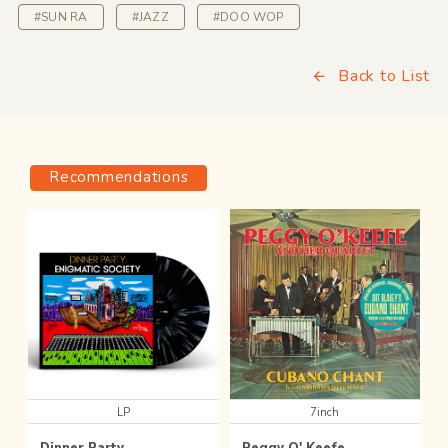
#SUN RA
#JAZZ
#DOO WOP
Back to List
Recommendations
LP
7inch