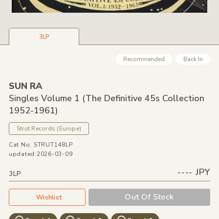
3LP
Recommended
Back In
SUN RA
Singles Volume 1
(The Definitive 45s Collection
1952-1961)
Strut Records
(Europe)
Cat No: STRUT148LP
updated:2026-03-09
---- JPY
3LP
Out Of Stock
Wishlist