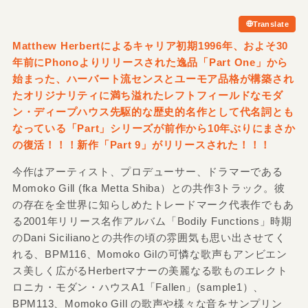
Translate
Matthew Herbertによるキャリア初期1996年、およそ30
年前にPhonoよりリリースされた逸品「Part One」から
始まった、ハーバート流センスとユーモア品格が構築され
たオリジナリティに満ち溢れたレフトフィールドなモダ
ン・ディープハウス先駆的な歴史的名作として代名詞とも
なっている「Part」シリーズが前作から10年ぶりにまさか
の復活！！！新作「Part 9」がリリースされた！！！
今作はアーティスト、プロデューサー、ドラマーである
Momoko Gill (fka Metta Shiba）との共作3トラック。彼
の存在を全世界に知らしめたトレードマーク代表作でもあ
る2001年リリース名作アルバム「Bodily Functions」時期
のDani Sicilianoとの共作の頃の雰囲気も思い出させてく
れる、BPM116、Momoko Gilの可憐な歌声もアンビエン
ス美しく広がるHerbertマナーの美麗なる歌ものエレクト
ロニカ・モダン・ハウスA1「Fallen」(sample1）、
BPM113、Momoko Gill の歌声や様々な音をサンプリン