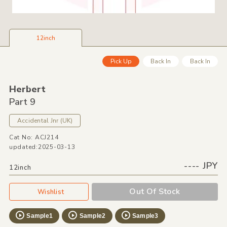
12inch
Pick Up
Back In
Back In
Herbert
Part 9
Accidental Jnr
(UK)
Cat No: ACJ214
updated:2025-03-13
---- JPY
12inch
Out Of Stock
Wishlist
Sample1
Sample2
Sample3