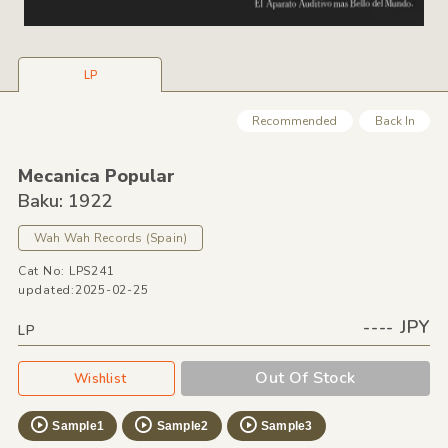
LP
Recommended
Back In
Mecanica Popular
Baku: 1922
Wah Wah Records
(Spain)
Cat No: LPS241
updated:2025-02-25
---- JPY
LP
Out Of Stock
Wishlist
Sample1
Sample2
Sample3