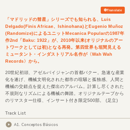
Translate
「マドリッドの彗星」シリーズでも知られる、Luis
Delgado
(Finis Africae、Ishinohana)とEugenio Muñoz
(Randomize)によるユニットMecanica Popularの1987年
作2nd「Baku: 1922」が、2010年以来
(オリジナルのアー
トワークとしては初)となる再発。第四世界も垣間見える
ミュータント・インダストリアル名作が〈Wah Wah
Records〉から。
20世紀初頭、アゼルバイジャンの首都バクー。急速な産業
化を遂げ、機械文明化された都市の喧騒と孤独感、人間と
機械の交錯点を捉えた傑出のアルバム。計算し尽くされた
不規則なリズムによる機械の舞踏。オリジナルテープから
のリマスター仕様、インサート付き限定500部。 (足立)
Track List
A1. Conceptos Básicos