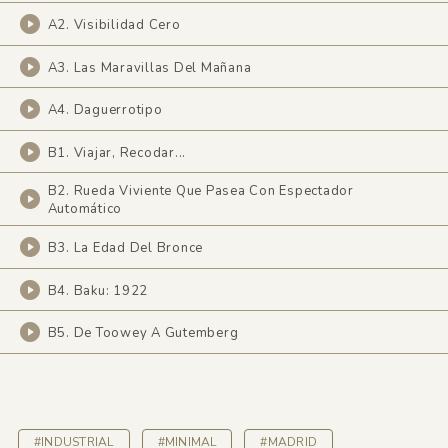
A2. Visibilidad Cero
A3. Las Maravillas Del Mañana
A4. Daguerrotipo
B1. Viajar, Recodar...
B2. Rueda Viviente Que Pasea Con Espectador
Automático
B3. La Edad Del Bronce
B4. Baku: 1922
B5. De Toowey A Gutemberg
#INDUSTRIAL
#MINIMAL
#MADRID