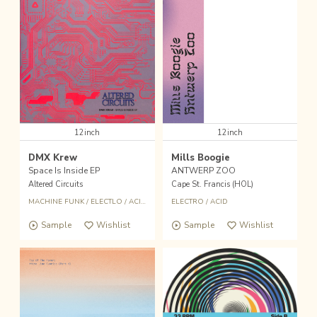
12inch
12inch
DMX Krew
Mills Boogie
Space Is Inside EP
ANTWERP ZOO
Altered Circuits
Cape St. Francis (HOL)
MACHINE FUNK
/
ELECTLO
/
ACID
ELECTRO
/
ACID
Sample
Wishlist
Sample
Wishlist