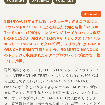
Sample1
Sample2
Sample3
Translate
1986年から93年まで活動したスェーデンのミニマルウェ
イヴバンドART FACTによる知る人ぞ知る名曲「Rain In
The South」
(1990)を、レジェンダリーイタロハウス作家
FRANCESCO FARFAとHAMSAがリミックス！バイナル
オンリー〈MUSEK〉カタログ3番。フリップにはHAMSA
がLUCA PIERMATTEIとの共作、ROBERTO MANOLIO
のトラックが収録されたイタロプログレッシブ強力な一枚
です。推薦。
再評価高まるカルトイタロ・プログレッシブハウスレーベ
ル〈INTERACTIVE TEST〉ともリンクしながら90年代よ
り活動してきたレジェンドFRANCESCO FARFAと
HAMSAが主宰という強すぎるレーベル〈MUSEK〉新作
届いてます。自主生産カセット3本を残したカルトなミニ
マルウェイヴプロジェクトART FACTの楽曲をリミック
ス。哀愁溢れる原曲ボーカルをポップに昇華、ブレイクビ