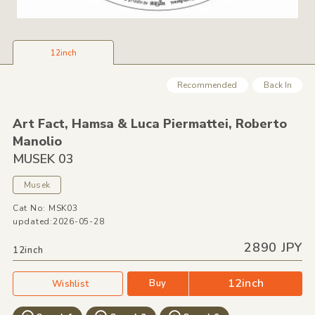
12inch
Recommended
Back In
Art Fact,
Hamsa &
Luca Piermattei,
Roberto
Manolio
MUSEK 03
Musek
Cat No: MSK03
updated:2026-05-28
2890 JPY
12inch
12inch
Buy
Wishlist