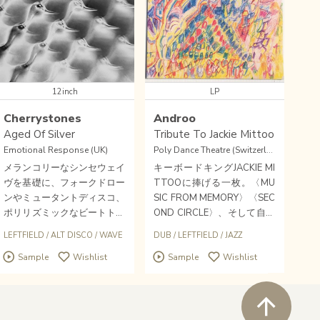
12inch
LP
Cherrystones
Androo
Aged Of Silver
Tribute To Jackie Mittoo
Emotional Response (UK)
Poly Dance Theatre (Switzerland)
メランコリーなシンセウェイ
キーボードキングJACKIE MI
ヴを基礎に、フォークドロー
TTOOに捧げる一枚。〈MU
ンやミュータントディスコ、
SIC FROM MEMORY〉〈SEC
ポリリズミックなビートトラ
OND CIRCLE〉、そして自身
ックまで披露！レジデントす
の〈POLY DANCE〉からオル
LEFTFIELD
/
ALT DISCO
/
WAVE
DUB
/
LEFTFIELD
/
JAZZ
るNTSプログラムやエディッ
タナティブなダブを発信して
Sample
Wishlist
Sample
Wishlist
トワークで、ハードなディス
いる鬼才ANDROOの新作ア
コディガーの特性を活かして
ルバムをストック！オマージ
きたCHERRYSTONESことG
ュではなく、ジャズとコンク
ペ
ARETH GODDARDが〈EMO
レートの切り口から独創トリ
TIONAL RESPONSE〉よりミ
ビュート、ダブの逸脱した角