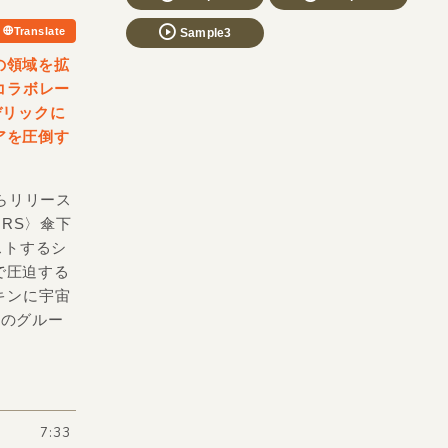
Translate
Sample3
の領域を拡
るコラボレー
デリックに
アを圧倒す
からリリース
ORS〉傘下
ストするシ
で圧迫する
ッキンに宇宙
圧のグルー
7:33