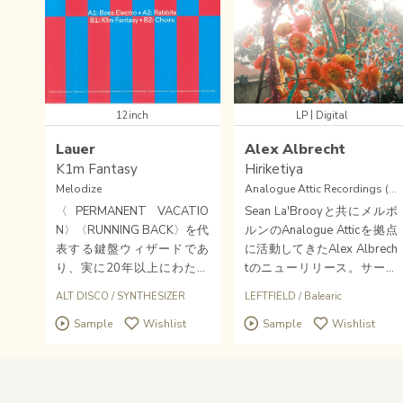
|
12inch
LP
Digital
Lauer
Alex Albrecht
K1m Fantasy
Hiriketiya
Melodize
Analogue Attic Recordings (AUS)
〈PERMANENT VACATIO
Sean La'Brooyと共にメルボ
N〉〈RUNNING BACK〉を代
ルンのAnalogue Atticを拠点
表する鍵盤ウィザードであ
に活動してきたAlex Albrech
り、実に20年以上にわたり
tのニューリリース。サーフ
シーンを牽引するLAUER新
スポットとしても知られるス
ALT DISCO
/
SYNTHESIZER
LEFTFIELD
/
Balearic
作、初回はコメントをつける
リランカの南海岸のハイリケ
Sample
Wishlist
Sample
Wishlist
間もなくソールドアウトして
ティヤのビーチでの滞在を元
しまった一枚が再入荷！ニュ
に地元のミュージシャンたち
ーディスコ全盛を想わせるボ
との録音も使用した7曲。リ
トムグルーヴに終盤にかけて
ゾートアンビエント、スピリ
多幸感を爆発させるシンセス
チュアルなディープ・ダン