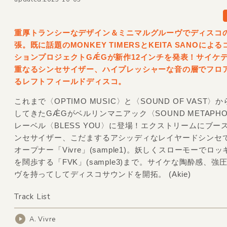
重厚トランシーなデザイン＆ミニマルグルーヴでディスコ
張。既に話題のMONKEY TIMERSとKEITA SANOによ
ションプロジェクトGǼGが新作12インチを発表！サイケ
重なるシンセサイザー、ハイプレッシャーな音の層でフロ
るレフトフィールドディスコ。
これまで〈OPTIMO MUSIC〉と〈SOUND OF VAST〉
してきたGǼGがベルリンマニアック〈SOUND METAPH
レーベル〈BLESS YOU〉に登場！エクストリームにブー
ンセサイザー、こだまするアシッディなレイヤードシンセ
オープナー「Vivre」(sample1)。妖しくスローモーでロ
を闊歩する「FVK」(sample3)まで。サイケな陶酔感、強
ヴを持ってしてディスコサウンドを開拓。 (Akie)
Track List
A. Vivre