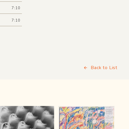
7:10
7:10
Back to List