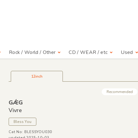
Rock / World / Other
CD / WEAR / etc
Used
12inch
Recommended
GǼG
Vivre
Bless You
Cat No: BLESSYOU030
updated:2025-10-03