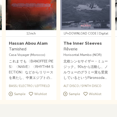
|
12inch
LP+DOWNLOAD CODE
Digital
Hassan Abou Alam
The Inner Sleeves
Tarnished
Rêverie
Casa Voyager (Morocco)
Horisontal Mambo (NOR)
これまでも〈BANOFFEE PIE
北欧シンセサイザー・ミュー
S〉〈NAIVE〉〈RHYTHM S
ジック。90sから活動し、ノ
ECTION〉などからリリース
ルウェーのグラミー賞も受賞
を果たし、中東エジプトのク
しているというPäronsoda等
ラブしーんを革新してきた鬼
で活動し、Jarle Bråthenとと
BASS
/
ELECTRO
/
LEFTFIELD
ALT DISCO
/
SYNTH DISCO
才HASSAN ABOU ALAMに
もにYtre Rymden Dansskola
Sample
Wishlist
Sample
Wishlist
よる新作EPが到着！弾む重
でも〈Full Pupp〉や〈Maxi
量ベースとパーカッションの
Discs〉からリリースしてい
リズミカルなジャム、前衛ベ
たMarius Våreidが、The Inn
ースサウンド。カサブランカ
er Sleevesとしてカムバッ
のエレクトロフロンティア
ク。