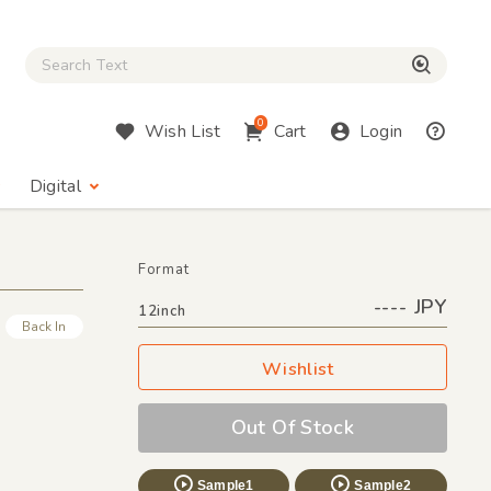
Close Search box
検索
0
Wish List
Cart
Login
Digital
Format
---- JPY
12inch
Back In
Wishlist
Out Of Stock
Sample1
Sample2