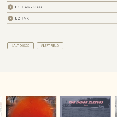
B1. Demi-Glaze
B2. FVK
#ALT DISCO
#LEFTFIELD