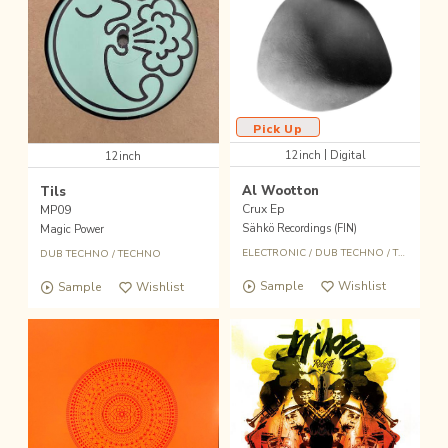
Pick Up
|
12inch
Digital
12inch
Al Wootton
Tils
Crux Ep
MP09
Sähkö Recordings (FIN)
Magic Power
ELECTRONIC
/
DUB TECHNO
/
TRIBAL
/
E
DUB TECHNO
/
TECHNO
Sample
Wishlist
Sample
Wishlist