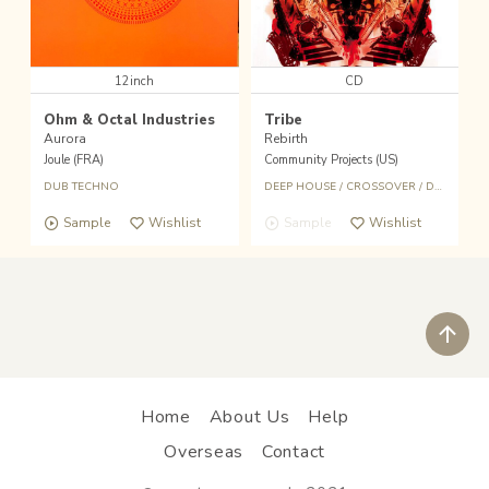
12inch
CD
Ohm & Octal Industries
Tribe
Aurora
Rebirth
Joule (FRA)
Community Projects (US)
DUB TECHNO
DEEP HOUSE
/
CROSSOVER
/
DETROIT
Sample
Wishlist
Sample
Wishlist
ペ
Home
About Us
Help
Overseas
Contact