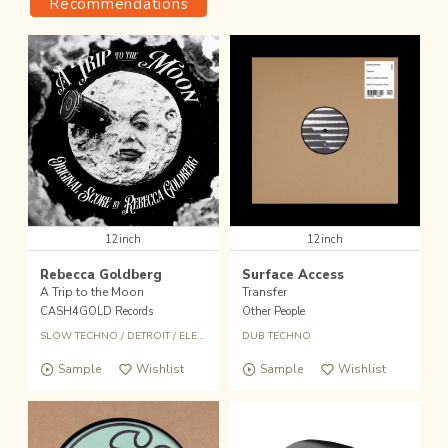
Recommendations
12inch
12inch
Rebecca Goldberg
Surface Access
A Trip to the Moon
Transfer
CASH4GOLD Records
Other People
SLOW TECHNO
/
DETROIT
/
ELECTRONIC
DUB TECHNO
Sample
Wishlist
Sample
Wishlist