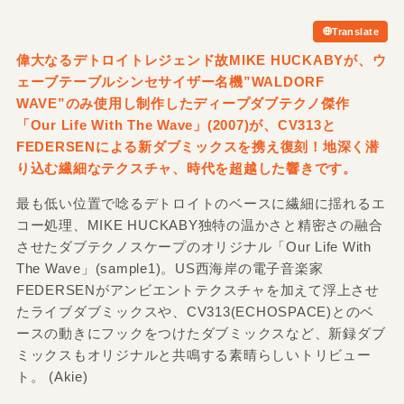
Translate
偉大なるデトロイトレジェンド故MIKE HUCKABYが、ウ
ェーブテーブルシンセサイザー名機”WALDORF
WAVE”のみ使用し制作したディープダブテクノ傑作
「Our Life With The Wave」
(2007)が、CV313と
FEDERSENによる新ダブミックスを携え復刻！地深く潜
り込む繊細なテクスチャ、時代を超越した響きです。
最も低い位置で唸るデトロイトのベースに繊細に揺れるエ
コー処理、MIKE HUCKABY独特の温かさと精密さの融合
させたダブテクノスケープのオリジナル「Our Life With
The Wave」(sample1)。US西海岸の電子音楽家
FEDERSENがアンビエントテクスチャを加えて浮上させ
たライブダブミックスや、CV313(ECHOSPACE)とのベ
ースの動きにフックをつけたダブミックスなど、新録ダブ
ミックスもオリジナルと共鳴する素晴らしいトリビュー
ト。 (Akie)