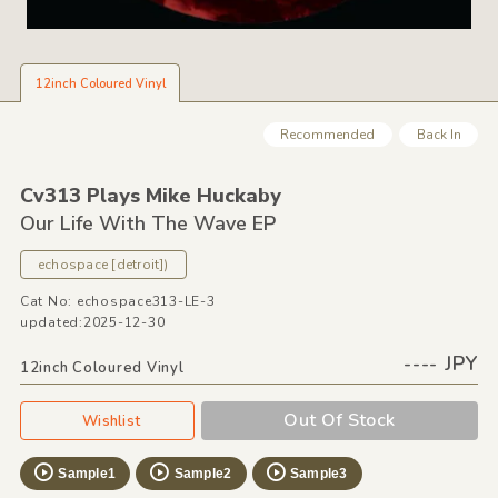
12inch Coloured Vinyl
Recommended
Back In
Cv313 Plays Mike Huckaby
Our Life With The Wave EP
echospace [detroit])
Cat No: echospace313-LE-3
updated:2025-12-30
---- JPY
12inch Coloured Vinyl
Out Of Stock
Wishlist
Sample1
Sample2
Sample3