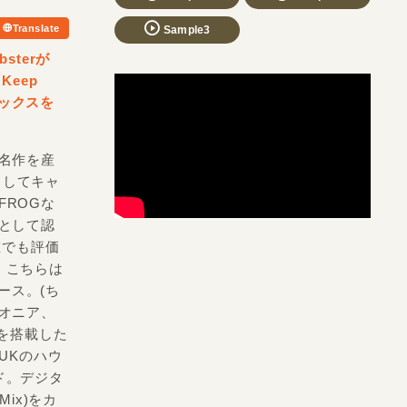
Translate
Sample3
sterが
Keep
ミックスを
の名作を産
アとしてキャ
FROGな
として認
現在でも評価
、こちらは
リリース。(ち
オニア、
emを搭載した
 UKのハウ
ド。デジタ
 Mix)をカ