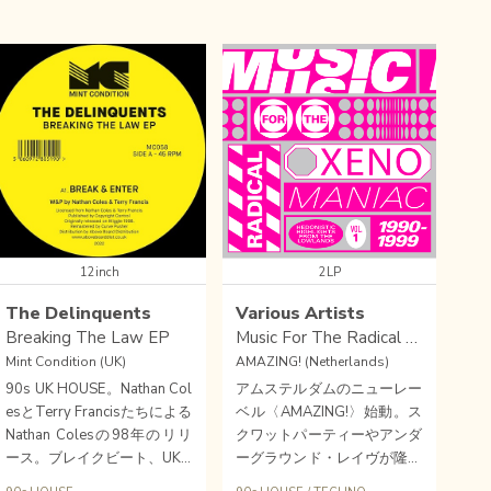
12inch
2LP
The Delinquents
Various Artists
Breaking The Law EP
Music For The Radical Xenomaniac Vol.1
Mint Condition (UK)
AMAZING! (Netherlands)
90s UK HOUSE。Nathan Col
アムステルダムのニューレー
esとTerry Francisたちによる
ベル〈AMAZING!〉始動。ス
Nathan Colesの98年のリリ
クワットパーティーやアンダ
ース。ブレイクビート、UKG
ーグラウンド・レイヴが隆盛
にも接近したグルーヴ。音の
した90年代のオランダのパ