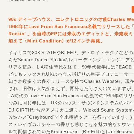
90s ディープハウス、エレクトロニックの才能Charles Web
1994年にLove From San Francisco名義でリリースした「
Rockin' 」を当時のEPには未収のエディットと、未発表
加えて〈Mint Condition〉が12インチ再発。
イギリスで808 STATEやBLEEP、デトロイトテクノなど
んだSquare Dance Studioのレコーディング・エンジニ
リアを積み、L.A移住時代を経て、90年代後半にはPEACE 
どにもフックされUKのハウス指折りの重要プロデューサー
知され数多くの多くリリースを持つCharles Webster。
され、旧作は人気が衰えず、再発もたくさん出ていますが
LA時代のLove From San Francisco名義での1994年の
なみに同じ年には、UKのハウス・サウンドシステムのパイ
DJ GIRTHたちがアメリカに渡り、Wicked Sound Syst
改造バス"Grayhound"で全米横断ツアーを行っています。)
ス・レイヴカルチャーの香りも感じさせる魅力的なサウン
ルで配信されていたKeep Rockin' (Re-Edit)と(Unreleased