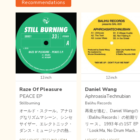
Recommendations
12inch
12inch
Raze Of Pleasure
Daniel Wang
PEACE EP
AphroasiaTechnubian
Stillburning
Balihu Records
オールド・スクール。アナロ
再発が進む、Daniel Wangの
グなリズムマシーン、シンセ
〈Balihu Records〉の初期リ
サイザー、エレクトニック・
リース。1993年の1ST EP
ダンス・ミュージックの熱い
「Look Ma, No Drum Machin
一枚。アムステルダムのレー
e!」(BAL-001)、The Mornin