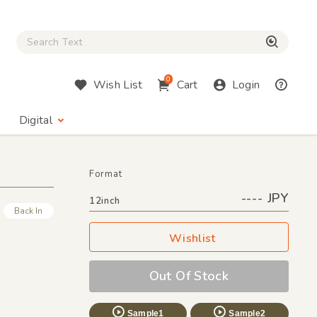
Close Search box
検索
0
Wish List
Cart
Login
Digital
Format
---- JPY
12inch
Back In
Wishlist
Out Of Stock
Sample1
Sample2