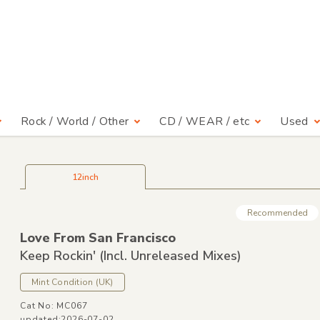
Rock / World / Other
CD / WEAR / etc
Used
12inch
Recommended
Love From San Francisco
Keep Rockin'
(Incl. Unreleased Mixes)
Mint Condition
(UK)
Cat No: MC067
updated:2026-07-02