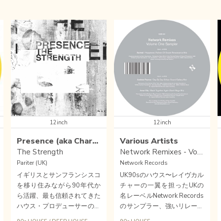
12inch
12inch
Presence (aka Charles Webster)
Various Artists
The Strength
Network Remixes - Volume One (12" Sampler)
Pariter (UK)
Network Records
イギリスとサンフランシスコ
UK90sのハウス〜レイヴカル
を移り住みながら90年代か
チャーの一翼を担ったUKの
ら活躍、最も信頼されてきた
名レーベルNetwork Records
ハウス・プロデューサーの一
のサンプラー、強いリレーシ
人Charles WebsterのPresen
ョンシップを持っていたデト