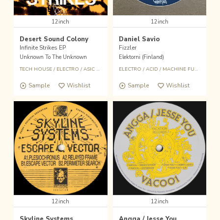
12inch
12inch
Desert Sound Colony
Daniel Savio
Infinite Strikes EP
Fizzler
Unknown To The Unknown
Elektorni (Finland)
TECH HOUSE
/
ELECTRO
/
ASIC HOUSE
ELECTRO
/
ACID
/
MACHINE FUNK
Sample
Wishlist
Sample
Wishlist
12inch
12inch
Skyline Systems
Angga / Jesse You