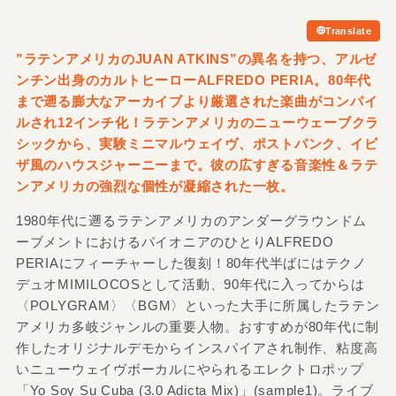
Translate
”ラテンアメリカのJUAN ATKINS”の異名を持つ、アルゼ
ンチン出身のカルトヒーローALFREDO PERIA。80年代
まで遡る膨大なアーカイブより厳選された楽曲がコンパイ
ルされ12インチ化！ラテンアメリカのニューウェーブクラ
シックから、実験ミニマルウェイヴ、ポストパンク、イビ
ザ風のハウスジャーニーまで。彼の広すぎる音楽性＆ラテ
ンアメリカの強烈な個性が凝縮された一枚。
1980年代に遡るラテンアメリカのアンダーグラウンドム
ーブメントにおけるパイオニアのひとりALFREDO
PERIAにフィーチャーした復刻！80年代半ばにはテクノ
デュオMIMILOCOSとして活動、90年代に入ってからは
〈POLYGRAM〉〈BGM〉といった大手に所属したラテン
アメリカ多岐ジャンルの重要人物。おすすめが80年代に制
作したオリジナルデモからインスパイアされ制作、粘度高
いニューウェイヴボーカルにやられるエレクトロポップ
「Yo Soy Su Cuba (3.0 Adicta Mix)」(sample1)。ライブ