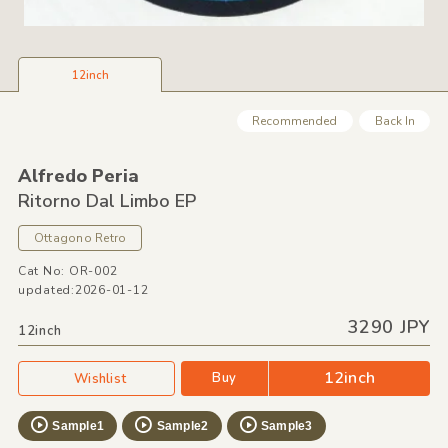
12inch
Recommended
Back In
Alfredo Peria
Ritorno Dal Limbo EP
Ottagono Retro
Cat No: OR-002
updated:2026-01-12
3290 JPY
12inch
12inch
Buy
Wishlist
Sample1
Sample2
Sample3