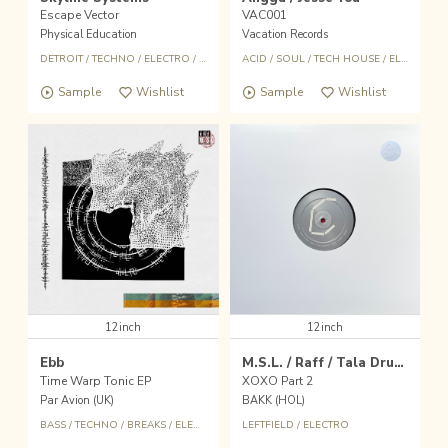
Escape Vector
VAC001
Physical Education
Vacation Records
DETROIT
/
TECHNO
/
ELECTRO
/
HOUSE
ACID
/
SOUL
/
TECH HOUSE
/
ELECTRO
Sample
Wishlist
Sample
Wishlist
12inch
12inch
Ebb
M.S.L. / Raff / Tala Drum Corps / GEN-Y
Time Warp Tonic EP
XOXO Part 2
Par Avion (UK)
BAKK (HOL)
BASS
/
TECHNO
/
BREAKS
/
ELECTRO
LEFTFIELD
/
ELECTRO