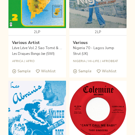
2LP
2LP
Various Artist
Various
Léve Léve Vol.2 Sao Tomé & Principe sounds 70s - 80s
Nigeria 70 - Lagos Jump
Les Disques Bongo Joe (SWI)
Strut (UK)
AFRICA
/
AFRO
NIGERIA
/
HI-LIFE
/
AFROBEAT
Sample
Wishlist
Sample
Wishlist