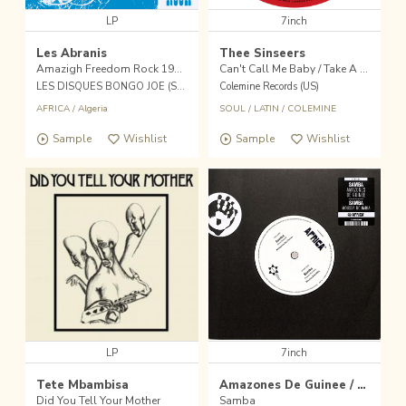
LP
7inch
Les Abranis
Thee Sinseers
Amazigh Freedom Rock 1973​-​1983
Can't Call Me Baby / Take A Chance
LES DISQUES BONGO JOE (SWI)
Colemine Records (US)
AFRICA
/
Algeria
SOUL
/
LATIN
/
COLEMINE
Sample
Wishlist
Sample
Wishlist
LP
7inch
Tete Mbambisa
Amazones De Guinee / Moussa Doumbia
Did You Tell Your Mother
Samba