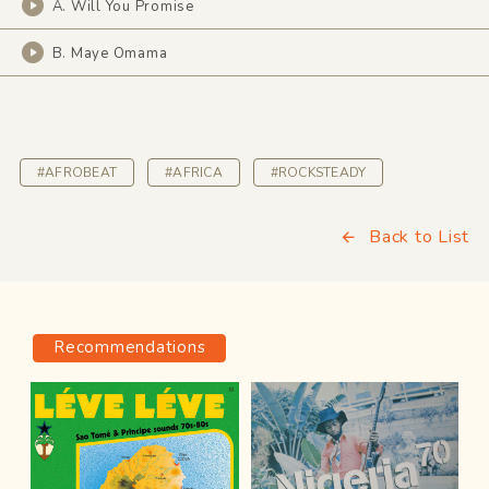
A. Will You Promise
B. Maye Omama
#AFROBEAT
#AFRICA
#ROCKSTEADY
Back to List
Recommendations