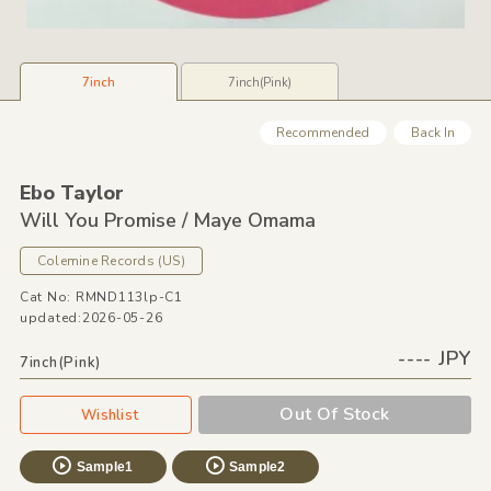
7inch
7inch(Pink)
Recommended
Back In
Ebo Taylor
Will You Promise /
Maye Omama
Colemine Records
(US)
Cat No: RMND113lp-C1
updated:2026-05-26
---- JPY
7inch(Pink)
Out Of Stock
Wishlist
Sample1
Sample2