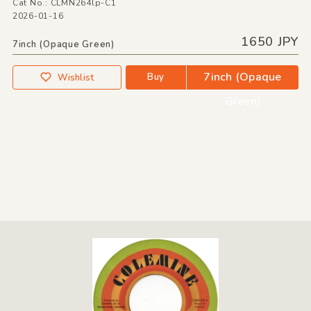
Cat No.: CLMN264lp-C1
2026-01-16
1650 JPY
7inch (Opaque Green)
7inch (Opaque
Buy
Wishlist
Green)