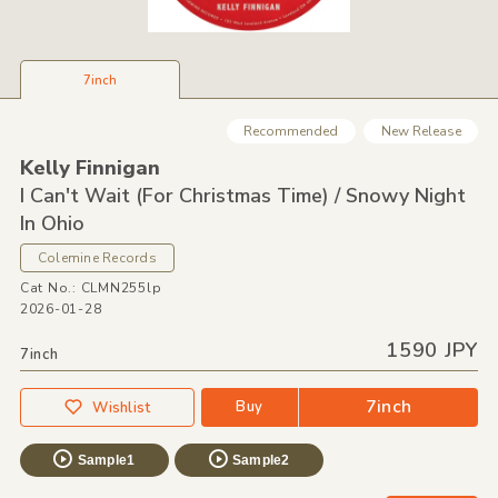
7inch
Recommended
New Release
Kelly Finnigan
I Can't Wait
(For Christmas Time) /
Snowy Night
In Ohio
Colemine Records
Cat No.: CLMN255lp
2026-01-28
1590 JPY
7inch
7inch
Buy
Wishlist
Sample1
Sample2