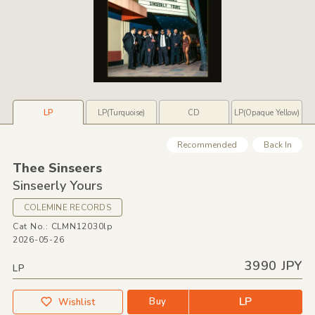
LP
LP(Turquoise)
CD
LP(Opaque Yellow)
Recommended
Back In
Thee Sinseers
Sinseerly Yours
COLEMINE RECORDS
Cat No.: CLMN12030lp
2026-05-26
3990 JPY
LP
LP
Buy
Wishlist