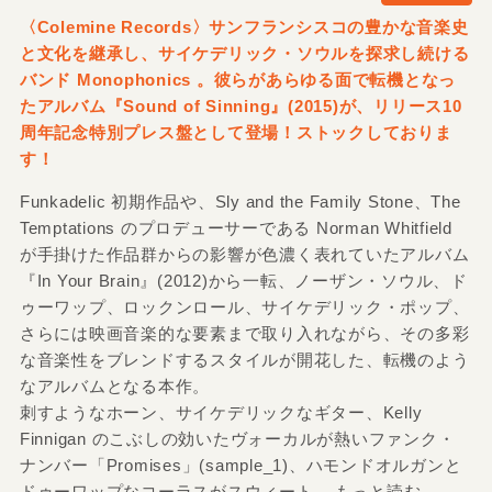
〈Colemine Records〉サンフランシスコの豊かな音楽史
と文化を継承し、サイケデリック・ソウルを探求し続ける
バンド Monophonics 。彼らがあらゆる面で転機となっ
たアルバム『Sound of Sinning』(2015)が、リリース10
周年記念特別プレス盤として登場！ストックしておりま
す！
Funkadelic 初期作品や、Sly and the Family Stone、The
Temptations のプロデューサーである Norman Whitfield
が手掛けた作品群からの影響が色濃く表れていたアルバム
『In Your Brain』(2012)から一転、ノーザン・ソウル、ド
ゥーワップ、ロックンロール、サイケデリック・ポップ、
さらには映画音楽的な要素まで取り入れながら、その多彩
な音楽性をブレンドするスタイルが開花した、転機のよう
なアルバムとなる本作。
刺すようなホーン、サイケデリックなギター、Kelly
Finnigan のこぶしの効いたヴォーカルが熱いファンク・
ナンバー「Promises」(sample_1)、ハモンドオルガンと
ドゥーワップなコーラスがスウィート
...もっと読む