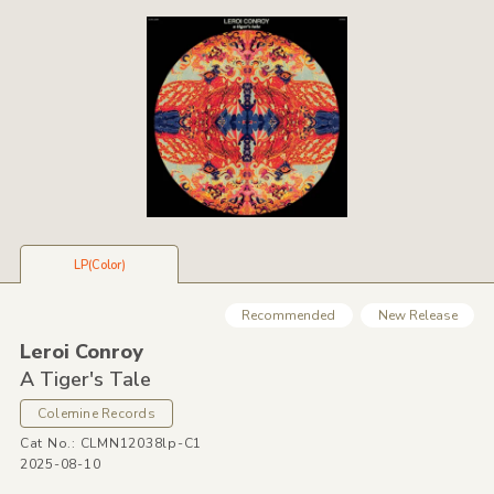
LP(Color)
Recommended
New Release
Leroi Conroy
A Tiger's Tale
Colemine Records
Cat No.: CLMN12038lp-C1
2025-08-10