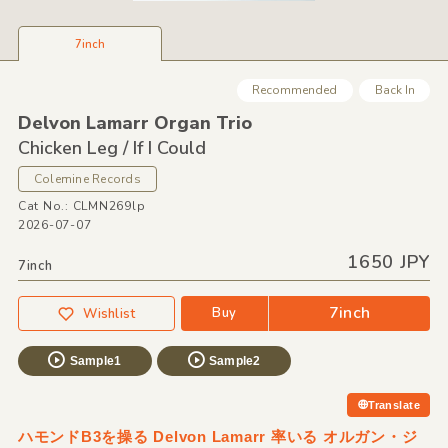
7inch
Recommended
Back In
Delvon Lamarr Organ Trio
Chicken Leg /
If I Could
Colemine Records
Cat No.: CLMN269lp
2026-07-07
1650 JPY
7inch
7inch
Buy
Wishlist
Sample1
Sample2
Translate
ハモンドB3を操る Delvon Lamarr 率いる オルガン・ジ