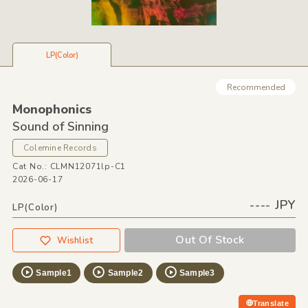
LP(Color)
Recommended
Monophonics
Sound of Sinning
Colemine Records
Cat No.: CLMN12071lp-C1
2026-06-17
---- JPY
LP(Color)
Out Of Stock
Wishlist
Sample1
Sample2
Sample3
Translate