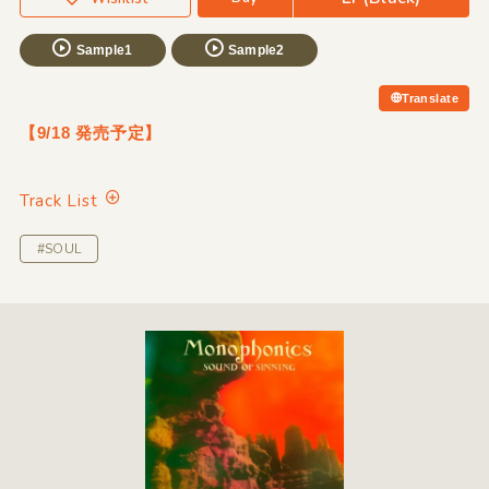
Sample1
Sample2
Translate
【9/18 発売予定】
Track List
#SOUL