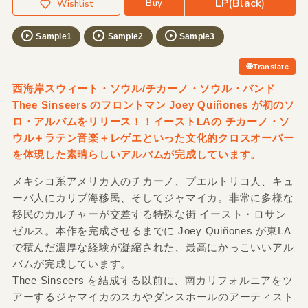
LP(Black)
Buy
Wishlist
Sample1
Sample2
Sample3
Translate
西海岸スウィート・ソウル/チカーノ・ソウル・バンド
Thee Sinseers のフロントマン Joey Quiñones が初のソ
ロ・アルバムをリリース！！イーストLAの チカーノ・ソ
ウル＋ラテン音楽＋レゲエといった文化的クロスオーバー
を体現した素晴らしいアルバムが完成しています。
メキシコ系アメリカ人のチカーノ、プエルトリコ人、キュ
ーバ人にカリブ海移民、そしてジャマイカ。非常に多様な
移民のカルチャーが交差する特殊な街 イースト・ロサン
ゼルス。本作を完成させるまでに Joey Quiñones が東LA
で積んだ濃厚な経験が凝縮された、最高にかっこいいアル
バムが完成しています。
Thee Sinseers を結成する以前に、南カリフォルニアをツ
アーするジャマイカのスカやダンスホールのアーティスト