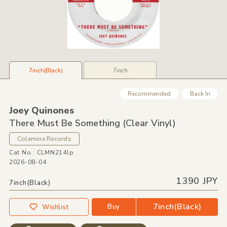
7inch(Black)
7inch
Recommended
Back In
Joey Quinones
There Must Be Something
(Clear Vinyl)
Colemine Records
Cat No.: CLMN214lp
2026-08-04
1390 JPY
7inch(Black)
7inch(Black)
Buy
Wishlist