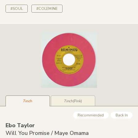
#SOUL
#COLEMINE
7inch
7inch(Pink)
Recommended
Back In
Ebo Taylor
Will You Promise /
Maye Omama