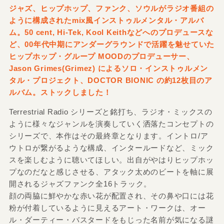
ジャズ、ヒップホップ、ファンク、ソウルがラジオ番組の
ように構成されたmix風インストゥルメンタル・アルバ
ム。50 cent, Hi-Tek, Kool Keithなどへのプロデュースな
ど、00年代中期にアンダーグラウンドで活躍を魅せていた
ヒップホップ・グループ MOODのプロデューサー、
Jason Grimes(Grimez) によるソロ・インストゥルメン
タル・プロジェクト、DOCTOR BIONIC の約12枚目のア
ルバム。ストックしました！
Terrestrial Radio シリーズと銘打ち、ラジオ・ミックスの
ように様々なジャンルを演奏していく洒落たコンセプトの
シリーズで、本作はその最終章となります。イントロ/ア
ウトロが繋がるような構成、インタールードなど、ミック
スを楽しむように聴いてほしい。出自がやはりヒップホッ
プなのだなと感じさせる、アタック太めのビートを軸に展
開されるジャズファンク全16トラック。
顔の両脇に鮮やかな赤い花が配置され、その鼻や口には花
粉が付着しているように見えるアート・ワークは、オー
ル・ダーティー・バスタードをもじった名前が気になる謎