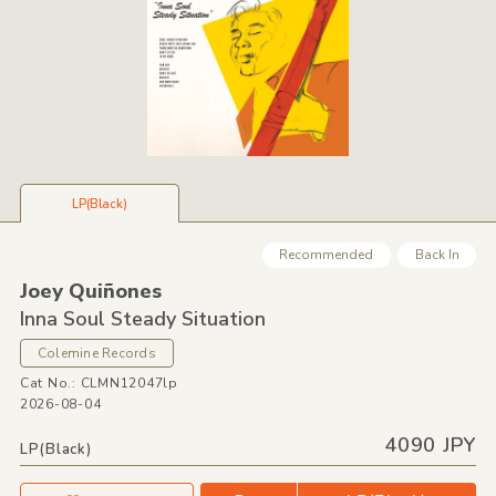
LP(Black)
Recommended
Back In
Joey Quiñones
Inna Soul Steady Situation
Colemine Records
Cat No.: CLMN12047lp
2026-08-04
4090 JPY
LP(Black)