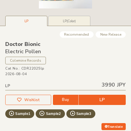
LP
LP(Color)
Recommended
New Release
Doctor Bionic
Electric Pollen
Colemine Records
Cat No.: CDR22025lp
2026-08-04
3990 JPY
LP
LP
Buy
Wishlist
Sample1
Sample2
Sample3
Translate