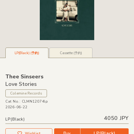
LP(Black) (予約)
Cassette (予約)
Thee Sinseers
Love Stories
Colemine Records
Cat No.: CLMN12074lp
2026-06-22
4050 JPY
LP(Black)
LP(Black)
Buy
Wishlist