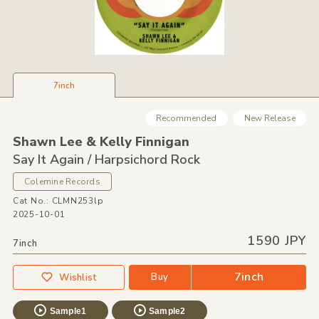
7inch
Recommended
New Release
Shawn Lee &
Kelly Finnigan
Say It Again /
Harpsichord Rock
Colemine Records
Cat No.: CLMN253lp
2025-10-01
1590 JPY
7inch
7inch
Buy
Wishlist
Sample1
Sample2