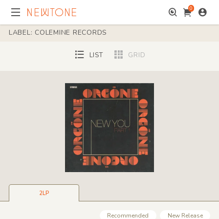
0
LABEL: COLEMINE RECORDS
LIST
GRID
2LP
Recommended
New Release