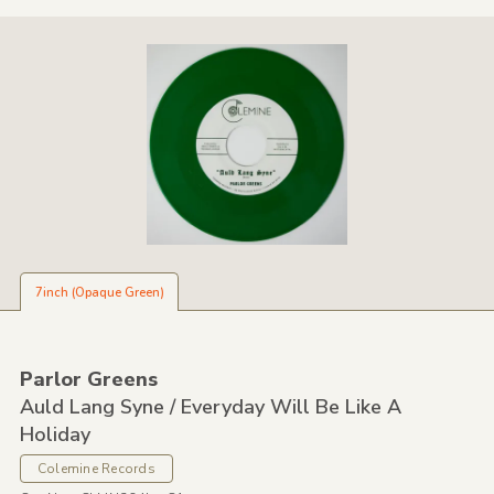
7inch (Opaque Green)
Parlor Greens
Auld Lang Syne /
Everyday Will Be Like A
Holiday
Colemine Records