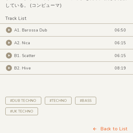
している。 (コンピューマ)
Track List
A1. Barossa Dub
06:50
A2. Nica
06:15
B1. Scatter
06:15
B2. Hive
08:19
#DUB TECHNO
#TECHNO
#BASS
#UK TECHNO
Back to List