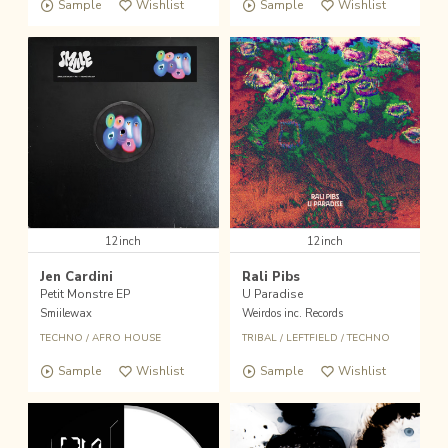
Sample
Wishlist
Sample
Wishlist
12inch
12inch
Jen Cardini
Rali Pibs
Petit Monstre EP
U Paradise
Smiilewax
Weirdos inc. Records
TECHNO
/
AFRO HOUSE
TRIBAL
/
LEFTFIELD
/
TECHNO
Sample
Wishlist
Sample
Wishlist