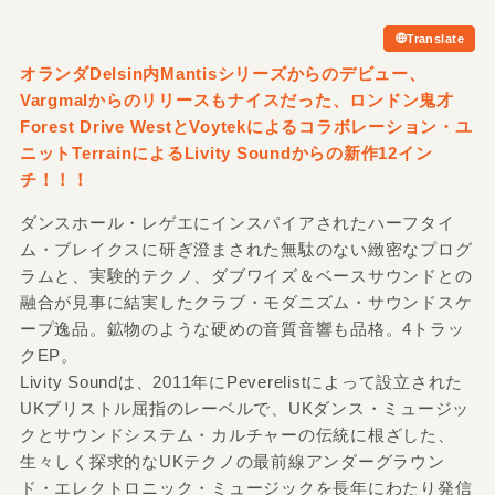
Translate
オランダDelsin内Mantisシリーズからのデビュー、
Vargmalからのリリースもナイスだった、ロンドン鬼才
Forest Drive WestとVoytekによるコラボレーション・ユ
ニットTerrainによるLivity Soundからの新作12イン
チ！！！
ダンスホール・レゲエにインスパイアされたハーフタイ
ム・ブレイクスに研ぎ澄まされた無駄のない緻密なプログ
ラムと、実験的テクノ、ダブワイズ＆ベースサウンドとの
融合が見事に結実したクラブ・モダニズム・サウンドスケ
ープ逸品。鉱物のような硬めの音質音響も品格。4トラッ
クEP。
Livity Soundは、2011年にPeverelistによって設立された
UKブリストル屈指のレーベルで、UKダンス・ミュージッ
クとサウンドシステム・カルチャーの伝統に根ざした、
生々しく探求的なUKテクノの最前線アンダーグラウン
ド・エレクトロニック・ミュージックを長年にわたり発信