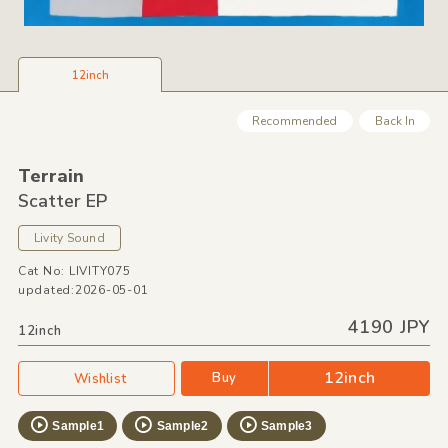
12inch
Recommended
Back In
Terrain
Scatter EP
Livity Sound
Cat No: LIVITY075
updated:2026-05-01
4190 JPY
12inch
12inch
Buy
Wishlist
Sample1
Sample2
Sample3