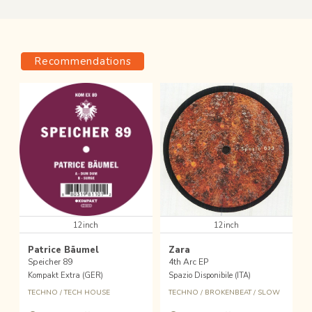
Recommendations
12inch
12inch
Patrice Bäumel
Zara
Speicher 89
4th Arc EP
Kompakt Extra (GER)
Spazio Disponibile (ITA)
TECHNO
/
TECH HOUSE
TECHNO
/
BROKENBEAT
/
SLOW