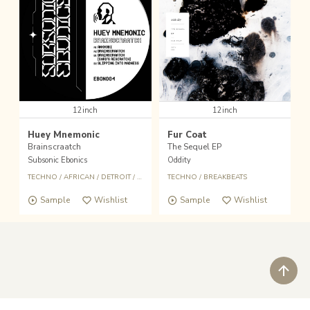
12inch
12inch
Huey Mnemonic
Fur Coat
Brainscraatch
The Sequel EP
Subsonic Ebonics
Oddity
TECHNO
/
AFRICAN
/
DETROIT
/
RAVE
TECHNO
/
BREAKBEATS
Sample
Wishlist
Sample
Wishlist
ペ