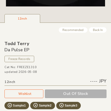
12inch
Recommended
Back In
Todd Terry
Da Pulse EP
Freeze Records
Cat No: FREEZE1310
updated:2026-05-08
---- JPY
12inch
Out Of Stock
Wishlist
Sample1
Sample2
Sample3