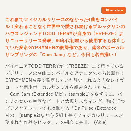
Translate
これまでフィジカルリリースのなかった4曲をコンパイ
ル！変わることなく世界中で愛され続けるブルックリンの
ハウスレジェンドTODD TERRYが自身の〈FREEZE〉よ
りニューリリース発表。90年代初頭から使用するも休止し
ていた変名GYPSYMENの復帰作であり、南米のボーカル
サンプリングの「Cam Jam」など。今回も名曲揃い！
パイオニアTODD TERRYが〈FREEZE〉にて続けている
デジリリースの名曲コンパイル＆アナログ化から最新作！
GYPSYMEN名義で発表していた酔いしれるようなレイヴ
コードと南米ボーカルサンプルを組み合わせた名曲
「Cam Jam (Extended Mix)」(sample1)を皮切りに、パ
ンチの効いた重厚なビートと大振りスウィング、強く打つ
ピアノとアシッドでも攻撃する「Da Pulse (Extended
Mix)」(sample2)などを収録！長くフィジカルリリースが
望まれた作品をピック、この機会に是非。 (Akie)