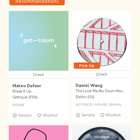
Recommendations
Pick Up
12inch
12inch
Daniel Wang
Mateo Dufour
The Look Ma No Drum Machine Ep - 2020 Edition
Break It Up
Balihu (US)
Gettraum (FRA)
ALT DISCO
/
HOUSE
/
BALIHU
HOUSE
Sample
Wishlist
Sample
Wishlist