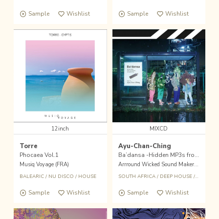
Sample
Wishlist
Sample
Wishlist
12inch
MIXCD
Torre
Ayu-Chan-Ching
Phocaea Vol.1
Ba’dansa -Hidden MP3s from Taxi Drivers in South Africa-
Musiq Voyage (FRA)
Arrround Wicked Sound Maker (JPN)
BALEARIC
/
NU DISCO
/
HOUSE
SOUTH AFRICA
/
DEEP HOUSE
/
MIX-CD
Sample
Wishlist
Sample
Wishlist