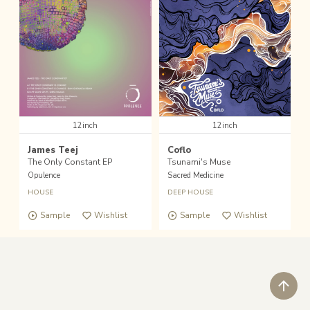
12inch
12inch
James Teej
Coflo
The Only Constant EP
Tsunami's Muse
Opulence
Sacred Medicine
HOUSE
DEEP HOUSE
Sample
Wishlist
Sample
Wishlist
ペ