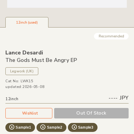
12inch (used)
Recommended
Lance Desardi
The Gods Must Be Angry EP
Legwork
(UK)
Cat No: LWK15
updated:2026-05-08
---- JPY
12inch
Out Of Stock
Wishlist
Sample1
Sample2
Sample3