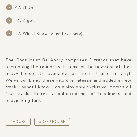
A2. ZEUS
B1. Yagota
B2. What I Know (Vinyl Exclusive)
The Gods Must Be Angry comprises 3 tracks that have
been doing the rounds with some of the heaviest-of-the-
heavy house DJs, available for the first time on vinyl.
We’ve combined these into one release and added a new
track - What I Know - as a vinylonly exclusive. Across all
four tracks there’s a balanced mix of headiness and
bodyjerking funk.
#HOUSE
#DEEP HOUSE