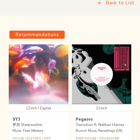
Back to List
Recommendations
|
12inch
Digital
12inch
SY3
Pegasvs
梦游 Sleepwalker
Transition ft. Nathan Haines + Laroye remix
Music From Memory
Burnin Music Recordings (UK)
HOUSE
/
ELECTRO
/
MPC
DEEP HOUSE
/
CROSSOVER